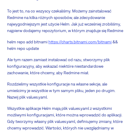
To jest to, na co wszyscy czekaliśmy. Możemy zainstalować
Redmine na kilka różnych sposobów, ale zdecydowanie
najwygodniejszym jest użycie Helm. Jak już wcześniej zrobiliśmy,
najpierw dodajemy repozytorium, w którym znajduje się Redmine
helm repo add bitnami
https://charts.bitnami.com/bitnami
&&
helm repo update
Ale tym razem zamiast instalować od razu, stworzymy plik
konfiguracyjny, aby wskazać niektóre niestandardowe
zachowanie, które chcemy, aby Redmine miał.
Rozdzielimy wszystkie konfiguracje na własne sekcje, ale
umieścimy je wszystkie w tym samym pliku, jeden po drugim.
Nazwij plik values.yaml.
Wszystkie aplikacje Helm mają plik values.yaml z wszystkimi
możliwymi konfiguracjami, które można wprowadzić do aplikacji.
Gdy tworzymy własny plik values.yaml, definiujemy zmiany, które
chcemy wprowadzić. Wartości, których nie uwzględniamy w