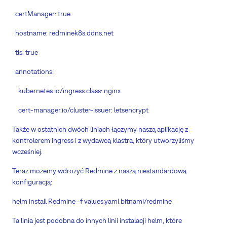
certManager: true
hostname: redminek8s.ddns.net
tls: true
annotations:
kubernetes.io/ingress.class: nginx
cert-manager.io/cluster-issuer: letsencrypt
Także w ostatnich dwóch liniach łączymy naszą aplikację z
kontrolerem Ingress i z wydawcą klastra, który utworzyliśmy
wcześniej.
Teraz możemy wdrożyć Redmine z naszą niestandardową
konfiguracją:
helm install Redmine -f values.yaml bitnami/redmine
Ta linia jest podobna do innych linii instalacji helm, które