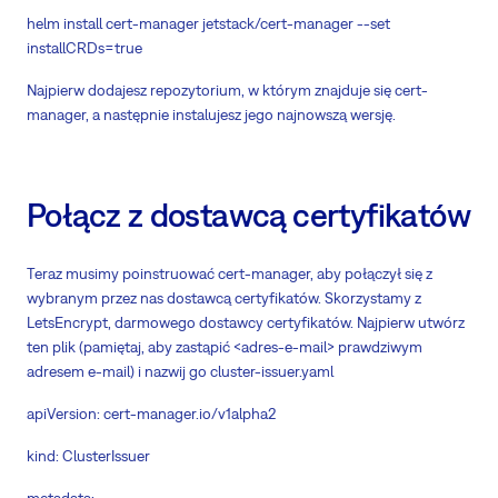
helm install cert-manager jetstack/cert-manager --set
installCRDs=true
Najpierw dodajesz repozytorium, w którym znajduje się cert-
manager, a następnie instalujesz jego najnowszą wersję.
Połącz z dostawcą certyfikatów
Teraz musimy poinstruować cert-manager, aby połączył się z
wybranym przez nas dostawcą certyfikatów. Skorzystamy z
LetsEncrypt, darmowego dostawcy certyfikatów. Najpierw utwórz
ten plik (pamiętaj, aby zastąpić <adres-e-mail> prawdziwym
adresem e-mail) i nazwij go cluster-issuer.yaml
apiVersion: cert-manager.io/v1alpha2
kind: ClusterIssuer