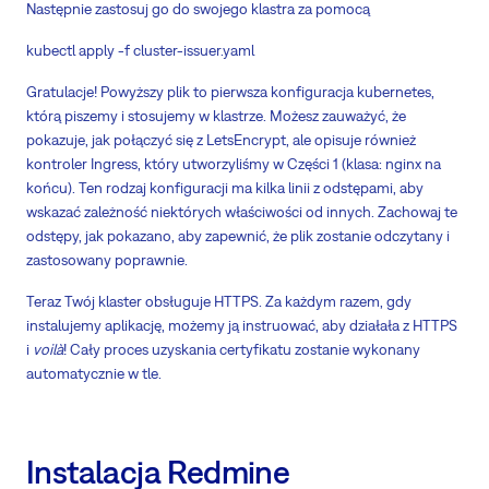
Następnie zastosuj go do swojego klastra za pomocą
kubectl apply -f cluster-issuer.yaml
Gratulacje! Powyższy plik to pierwsza konfiguracja kubernetes,
którą piszemy i stosujemy w klastrze. Możesz zauważyć, że
pokazuje, jak połączyć się z LetsEncrypt, ale opisuje również
kontroler Ingress, który utworzyliśmy w Części 1 (klasa: nginx na
końcu). Ten rodzaj konfiguracji ma kilka linii z odstępami, aby
wskazać zależność niektórych właściwości od innych. Zachowaj te
odstępy, jak pokazano, aby zapewnić, że plik zostanie odczytany i
zastosowany poprawnie.
Teraz Twój klaster obsługuje HTTPS. Za każdym razem, gdy
instalujemy aplikację, możemy ją instruować, aby działała z HTTPS
i
voilà
! Cały proces uzyskania certyfikatu zostanie wykonany
automatycznie w tle.
Instalacja Redmine