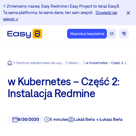
⚡️ Zmieniamy nazwę: Easy Redmine i Easy Project to teraz Easy8.
Ta sama platforma, te same dane, ten sam zespół.
Dowiedz się
więcej →
Wypróbuj bezpłatnie
Easy8
Centrum szkoleniowe dla użytkowników Redmine.
News in Easy8
w Kubernetes – Część 2: Instalacja Redmine
w Kubernetes – Część 2:
Instalacja Redmine
6/30/2020
5 minutes
Lukáš Beňa -> Łukasz Beňa