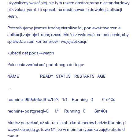
używaliśmy wcześniej, ale tym razem dostarczamy niestandardowy
plik values.yaml. To sposób na dostosowanie dowolnej aplikacji
Helm.
Potrzebujemy jeszcze trochę cierpliwości, ponieważ tworzenie
aplikacji zajmuje trochę czasu. Możesz wykonać ten polecenie, aby
sprawdzić stan kontenerów Twojej aplikacji:
kubectl get pods --watch
Polecenie zwróci coś podobnego do tego:
NAME READY STATUS RESTARTS AGE
. . .
redmine-999c68dd9-x7h2k 1/1 Running 0 6m40s
redmine-postgresql-0 1/1 Running 0 6m40s
Musisz poczekać, aż status dla obu kontenerów będzie Running i
wszystkie będą gotowe 1/1, co w moim przypadku zajęło około 6
minut.