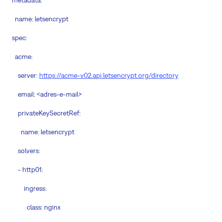
metadata:
name: letsencrypt
spec:
acme:
server:
https://acme-v02.api.letsencrypt.org/directory
email: <adres-e-mail>
privateKeySecretRef:
name: letsencrypt
solvers:
- http01:
ingress:
class: nginx