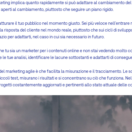
arketing implica quanto rapidamente si può adattare al cambiamento d
re aperti al cambiamento, piuttosto che seguire un piano rigido.
atturare il tuo pubblico nel momento giusto. Sei più veloce nell'entrare 
la risposta del cliente nel mondo reale, piuttosto che sui cicli di svilup
o per adattarti, nel caso in cui sia necessario in futuro.
 tu sia un marketer per i contenuti online e non stai vedendo molto 
e le tue analisi, identificare le lacune sottostanti e adattarti di consegu
del marketing agile è che facilita la misurazione e il tracciamento. Le s
li test, misurano i risultati e si concentrano su ciò che funziona. Nel 
progetti costantemente aggiornati e pertinenti allo stato attuale delle c