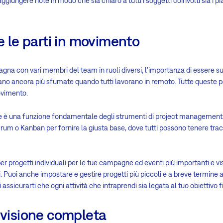
 aggiungere note in modo che sia chiaro a tutti i soggetti coinvolti sia i pia
te le parti in movimento
na con vari membri del team in ruoli diversi, l'importanza di essere su
no ancora più sfumate quando tutti lavorano in remoto. Tutte queste par
ovimento.
re è una funzione fondamentale degli strumenti di project management.
crum o Kanban per fornire la giusta base, dove tutti possono tenere tra
per progetti individuali per le tue campagne ed eventi più importanti e v
. Puoi anche impostare e gestire progetti più piccoli e a breve termine al
assicurarti che ogni attività che intraprendi sia legata al tuo obiettivo f
 visione completa