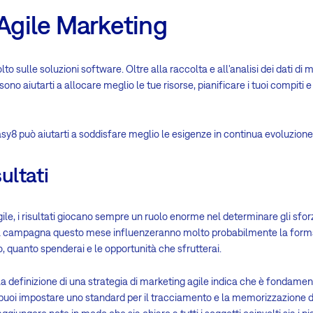
'Agile Marketing
to sulle soluzioni software. Oltre alla raccolta e all'analisi dei dati di m
o aiutarti a allocare meglio le tue risorse, pianificare i tuoi compiti 
asy8 può aiutarti a soddisfare meglio le esigenze in continua evoluzion
sultati
e, i risultati giocano sempre un ruolo enorme nel determinare gli sforzi
a tua campagna questo mese influenzeranno molto probabilmente la for
quanto spenderai e le opportunità che sfrutterai.
lla definizione di una strategia di marketing agile indica che è fondamenta
uoi impostare uno standard per il tracciamento e la memorizzazione di 