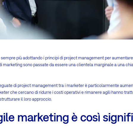
o sempre più adottando i principi di project management per aumentare l
e di marketing sono passate da essere una clientela marginale a una chi
deguate di project management tra i marketer è particolarmente aument
eter che cercano di ridurre i costi operativi e rimanere agili hanno tra
strutturare il loro approccio.
gile marketing è così signif