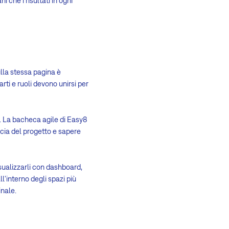
ni che i risultati in ogni
lla stessa pagina è
ti e ruoli devono unirsi per
 La bacheca agile di Easy8
ccia del progetto e sapere
isualizzarli con dashboard,
l'interno degli spazi più
inale.