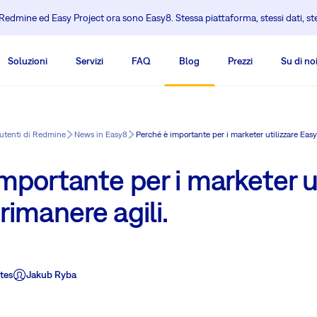
edmine ed Easy Project ora sono Easy8. Stessa piattaforma, stessi dati, s
Soluzioni
Servizi
FAQ
Blog
Prezzi
Su di no
 utenti di Redmine
News in Easy8
Perché è importante per i marketer utilizzare Easy
mportante per i marketer ut
rimanere agili.
tes
Jakub Ryba