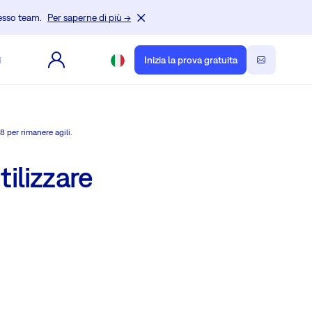
tesso team.
Per saperne di più →
i
Inizia la prova gratuita
8 per rimanere agili.
ilizzare