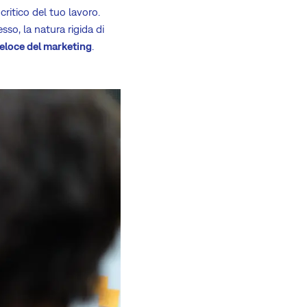
ritico del tuo lavoro.
sso, la natura rigida di
veloce del marketing
.