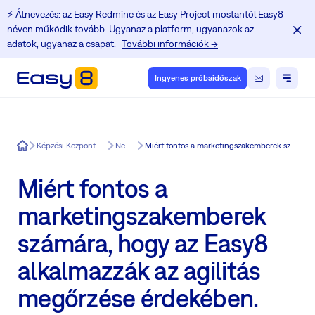
⚡️ Átnevezés: az Easy Redmine és az Easy Project mostantól Easy8
néven működik tovább. Ugyanaz a platform, ugyanazok az
adatok, ugyanaz a csapat.
További információk →
Ingyenes próbaidőszak
Easy8
Képzési Központ a Redmine felhasználók számára
News in Easy8
Miért fontos a marketingszakemberek számára, hogy az Easy8 alkalmazzák az agilitás megőrzése érdekében.
Miért fontos a
marketingszakemberek
számára, hogy az Easy8
alkalmazzák az agilitás
megőrzése érdekében.