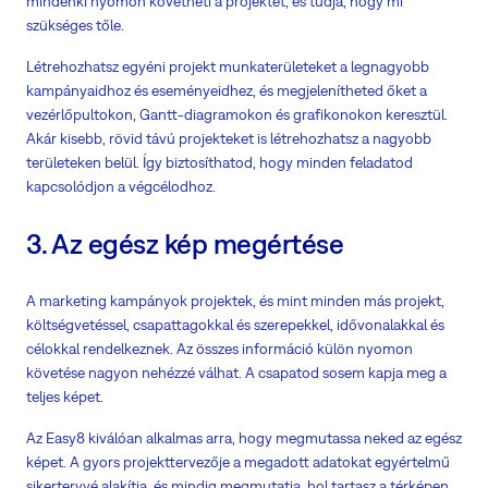
mindenki nyomon követheti a projektet, és tudja, hogy mi
szükséges tőle.
Létrehozhatsz egyéni projekt munkaterületeket a legnagyobb
kampányaidhoz és eseményeidhez, és megjelenítheted őket a
vezérlőpultokon, Gantt-diagramokon és grafikonokon keresztül.
Akár kisebb, rövid távú projekteket is létrehozhatsz a nagyobb
területeken belül. Így biztosíthatod, hogy minden feladatod
kapcsolódjon a végcélodhoz.
3. Az egész kép megértése
A marketing kampányok projektek, és mint minden más projekt,
költségvetéssel, csapattagokkal és szerepekkel, idővonalakkal és
célokkal rendelkeznek. Az összes információ külön nyomon
követése nagyon nehézzé válhat. A csapatod sosem kapja meg a
teljes képet.
Az Easy8 kiválóan alkalmas arra, hogy megmutassa neked az egész
képet. A gyors projekttervezője a megadott adatokat egyértelmű
sikertervvé alakítja, és mindig megmutatja, hol tartasz a térképen.