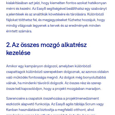
kialakításában azt jelzi, hogy kiemelten fontos azokat hatékonyan
mérni és kezelni. Az Easy8 segítségével beállíthatsz egy szabványt
a jelentések és az analitikák követésére és tárolására. Különböző
fájlokat tölthetsz fel, és megjegyzéseket fűzhetsz hozzájuk, hogy
mindig világosak legyenek a tervek és az eredmények minden
érintett számára.
2. Az összes mozgó alkatrész
kezelése
Amikor egy kampányon dolgozol, amelyben különböző
csapattagok különböző szerepekben dolgoznak, az azonos oldalon
való működés fontossága megnő. Az dolgok még bonyolultabbá
válnak, ha mindenki távolról dolgozik. Az összes rész és szerep
össze kell kapcsolódjon, hogy a projekt mozgásban maradjon.
Szerencsére a csapatok összehozása a projektmenedzsment
eszközök alapvető funkciója. Az Easy8 agilis táblája Scrum vagy
Kanban használatával biztosítja a megfelelő otthont, ahol