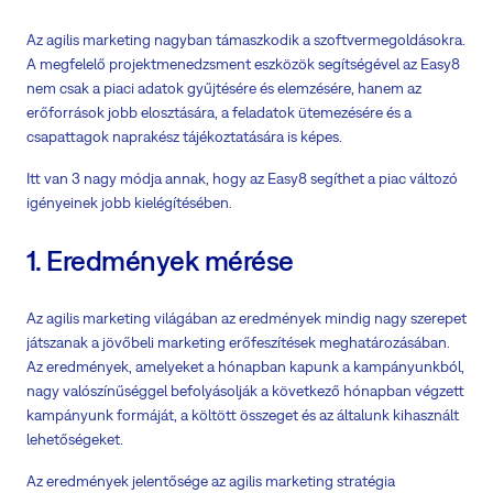
Az agilis marketing nagyban támaszkodik a szoftvermegoldásokra.
A megfelelő projektmenedzsment eszközök segítségével az Easy8
nem csak a piaci adatok gyűjtésére és elemzésére, hanem az
erőforrások jobb elosztására, a feladatok ütemezésére és a
csapattagok naprakész tájékoztatására is képes.
Itt van 3 nagy módja annak, hogy az Easy8 segíthet a piac változó
igényeinek jobb kielégítésében.
1. Eredmények mérése
Az agilis marketing világában az eredmények mindig nagy szerepet
játszanak a jövőbeli marketing erőfeszítések meghatározásában.
Az eredmények, amelyeket a hónapban kapunk a kampányunkból,
nagy valószínűséggel befolyásolják a következő hónapban végzett
kampányunk formáját, a költött összeget és az általunk kihasznált
lehetőségeket.
Az eredmények jelentősége az agilis marketing stratégia