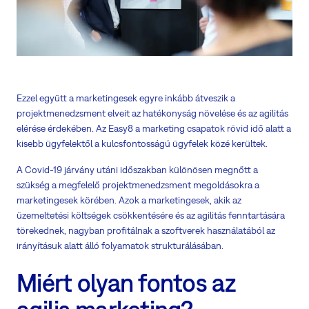
Ezzel együtt a marketingesek egyre inkább átveszik a
projektmenedzsment elveit az hatékonyság növelése és az agilitás
elérése érdekében. Az Easy8 a marketing csapatok rövid idő alatt a
kisebb ügyfelektől a kulcsfontosságú ügyfelek közé kerültek.
A Covid-19 járvány utáni időszakban különösen megnőtt a
szükség a megfelelő projektmenedzsment megoldásokra a
marketingesek körében. Azok a marketingesek, akik az
üzemeltetési költségek csökkentésére és az agilitás fenntartására
törekednek, nagyban profitálnak a szoftverek használatából az
irányításuk alatt álló folyamatok strukturálásában.
Miért olyan fontos az