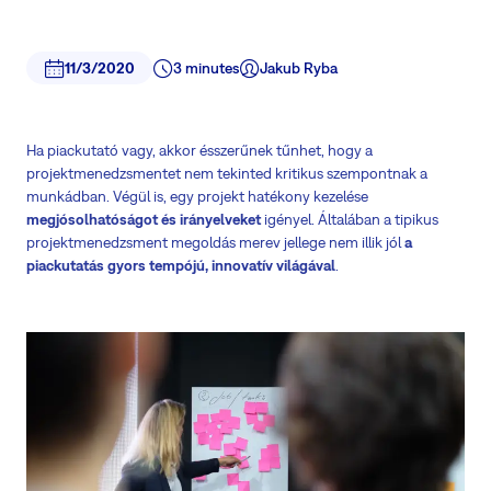
11/3/2020
3 minutes
Jakub Ryba
Ha piackutató vagy, akkor ésszerűnek tűnhet, hogy a
projektmenedzsmentet nem tekinted kritikus szempontnak a
munkádban. Végül is, egy projekt hatékony kezelése
megjósolhatóságot és irányelveket
igényel. Általában a tipikus
projektmenedzsment megoldás merev jellege nem illik jól
a
piackutatás gyors tempójú, innovatív világával
.