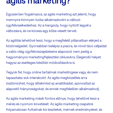
agilis marketing?
Egyszerűen fogalmazva, az agilis marketing azt jelenti, hogy
mennyire könnyen tudsz alkalmazkodni a változó
ügyfélviselkedéshez. Az a hangsúly, hogy nyitott legyél a
változásra, és ne kövess egy kőbe vésett tervet.
Az agilitás lehetővé teszi, hogy a megfelelő pillanatban elérjed a
közönségedet. Gyorsabban belépsz a piacra, és rövid távú céljaidat
a valós világ ügyfélvisszajelzéseire alapozod, nem pedig a
hagyományos marketingfejlesztési ciklusokra. Elegendő helyet
hagysz az esetleges későbbi módosításokra is.
Tegyük fel, hogy online tartalmak marketingese vagy, és nem
tapasztalsz sok interakciót. Az agilis megközelítés arra
ösztönözhet, hogy áttekintsd az analitikádat, azonosítsd az
alapvető hiányosságokat, és ennek megfelelően alkalmazkodj.
Az agilis marketing másik fontos előnye, hogy lehetővé teszi a
mérés és nyomon követését. Az agilis marketing csapatok
folyamatosan futtatnak kis teszteket, mérnek eredményeket, és