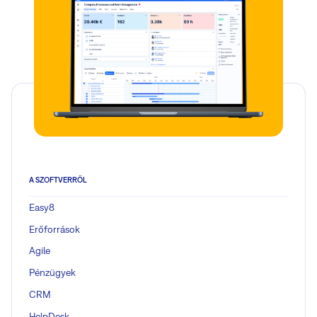
A SZOFTVERRŐL
Easy8
Erőforrások
Agile
Pénzügyek
CRM
HelpDesk