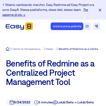
⚡️ Stiamo cambiando marchio: Easy Redmine ed Easy Project ora
sono Easy8. Stessa piattaforma, stessi dati, stesso team.
Per
saperne di più →
Inizia la prova gratuita
Easy8
Centro di formazione per gli utenti di Redmine
News in Easy8
Benefits of Redmine as a Centralized Project Management Tool
Benefits of Redmine as a
Centralized Project
Management Tool
5/24/2022
5 minutes
Lukáš Beňa -> Lukáš Beňa