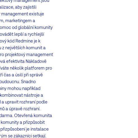
ojektový management jsou
zace, aby zajistili
vý management existuje
ním, marketingem a
pomoc od globální komunity
ovádět lepší a rychlejší
jový kód Redmine je k
u z největších komunit a
 pro projektový management
vá efektivita Nákladově
íváte několik platforem pro
 čas a úsilí při správě
 v budoucnu. Snadno
piny mohou například
 kombinovat nástroje a
a upravit rozhraní podle
nů a úpravě rozhraní.
 zdarma. Otevřená komunita
 komunity a přizpůsobit
přizpůsobení je instalace
rým se zákazníci setkají.