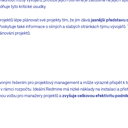
ňuje tyto kritické úsudky.
ektů lépe plánovat své projekty tím, že jim dává
jasnější představu 
 Poskytuje také informace o silných a slabých stránkách týmu vývojářů. 
lánování projektů.
ranným řešením pro projektový management a může výrazně přispět k to
a v rámci rozpočtu. Ideální Redmine má nízké náklady na instalaci a př
adnou volbu pro manažery projektů a
zvyšuje celkovou efektivitu podni