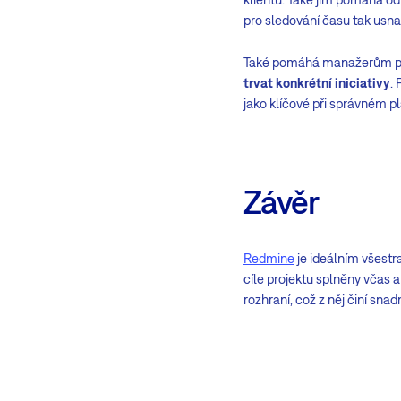
pro sledování času tak usnad
Také pomáhá manažerům proj
trvat konkrétní iniciativy
.
jako klíčové při správném p
Závěr
Redmine
je ideálním všest
cíle projektu splněny včas 
rozhraní, což z něj činí sn