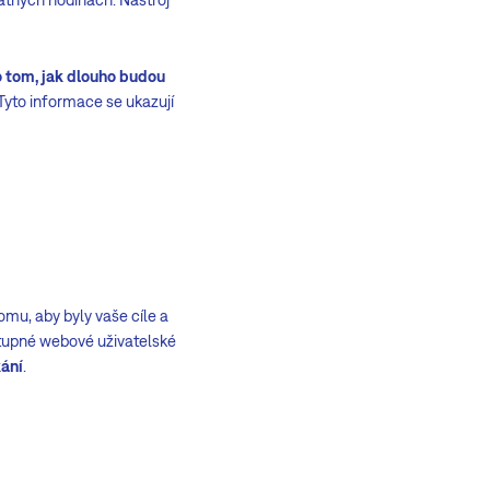
o tom, jak dlouho budou
Tyto informace se ukazují
mu, aby byly vaše cíle a
ístupné webové uživatelské
kání
.