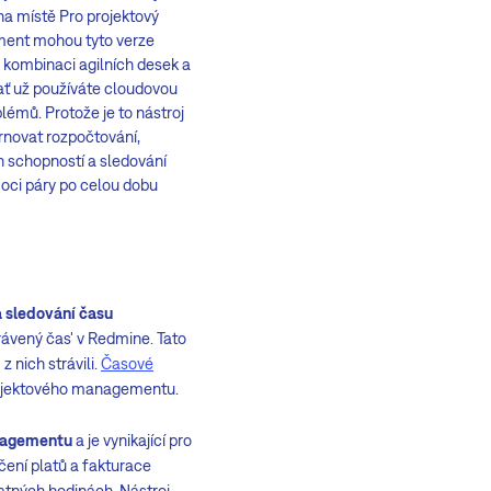
 na místě Pro projektový
ment mohou tyto verze
a kombinaci agilních desek a
 ať už používáte cloudovou
émů. Protože je to nástroj
rnovat rozpočtování,
h schopností a sledování
ci páry po celou dobu
 sledování času
ávený čas' v Redmine. Tato
 nich strávili.
Časové
 projektového managementu.
anagementu
a je vynikající pro
ení platů a fakturace
latných hodinách. Nástroj