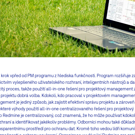
 krok vpřed od PM programu z hlediska funkčnosti. Program rozšiřuje z
ictvím vylepšeného uživatelského rozhraní, inteligentních nástrojů a da
 proces, takže použití all-in-one řešení pro projektový management zaj
ílů projektu dobrá volba. Kdokoli, kdo pracoval v projektovém managemen
ement je jediný způsob, jak zajistit efektivní správu projektu a zárove
ěkteré výhody použití all-in-one centralizovaného řešení pro projekt
o Redmine je centralizovaný, což znamená, že ho může používat kdoko
hraní a identifikovat jakékoliv problémy. Odborníci mohou také důkladn
ansparentnímu prostředí pro ochranu dat. Kromě toho vedou lídři komuni