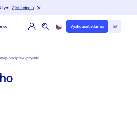
ý tým.
Zjistit více →
rise
Vyzkoušet zdarma
roje pro správu projektů.
ého