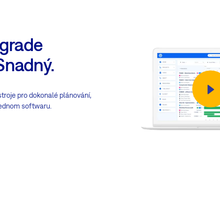
pgrade
Snadný.
troje pro dokonalé plánování,
 jednom softwaru.