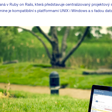
ná v Ruby on Rails, která představuje centralizovaný projektový 
dmine je kompatibilní s platformami UNIX i Windows a s řadou data