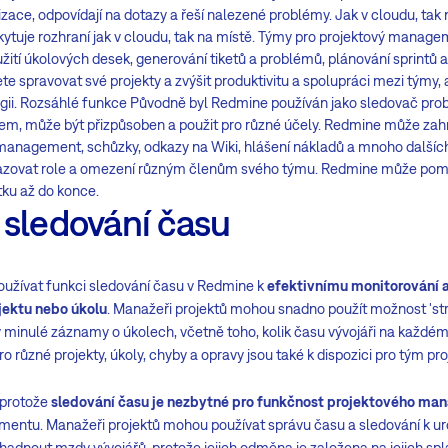
izace, odpovídají na dotazy a řeší nalezené problémy. Jak v cloudu, tak
uje rozhraní jak v cloudu, tak na místě. Týmy pro projektový manage
užití úkolových desek, generování tiketů a problémů, plánování sprintů 
 spravovat své projekty a zvýšit produktivitu a spolupráci mezi týmy,
ii. Rozsáhlé funkce Původně byl Redmine používán jako sledovač probl
m, může být přizpůsoben a použit pro různé účely. Redmine může zah
 management, schůzky, odkazy na Wiki, hlášení nákladů a mnoho dalšíc
řazovat role a omezení různým členům svého týmu. Redmine může pomo
tku až do konce.
 sledování času
užívat funkci sledování času v Redmine k
efektivnímu monitorování a
jektu nebo úkolu
. Manažeři projektů mohou snadno použít možnost 'str
inulé záznamy o úkolech, včetně toho, kolik času vývojáři na každém z
o různé projekty, úkoly, chyby a opravy jsou také k dispozici pro tým
 protože
sledování času je nezbytné pro funkčnost projektového m
ntu. Manažeři projektů mohou používat správu času a sledování k urč
hadnout mzdy vývojářů, protože jejich odměna je založena na jejich sp