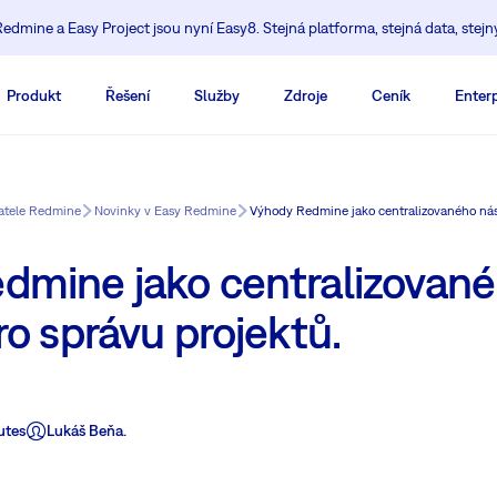
edmine a Easy Project jsou nyní Easy8. Stejná platforma, stejná data, stejn
Produkt
Řešení
Služby
Zdroje
Ceník
Enterp
vatele Redmine
Novinky v Easy Redmine
Výhody Redmine jako centralizovaného nást
dmine jako centralizovan
ro správu projektů.
utes
Lukáš Beňa.