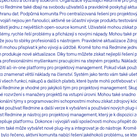
zpečnosti a ochrany soukromí. Organizace využívající Redmine pro pr
i Redmine také dbají na svobodu uživatelů a pravidelně poskytují aktuali
ranu dat. Podpůrná komunita Pro centralizovaná řešení pro projekto
ývojáři nejsou jen fanoušci; aktivně se účastní vývoje produktu testová
stí jednu z největších open-source komunit. Uživatelé mohou získat 
oblémy, rychle řeší problémy a přicházejí s novými nápady. Mohou také pr
ože jsou to sbírky profesionálů s nástrojem. Pravidelné aktualizace Zdro
jáři mohou přispívat k jeho vývoji a údržbě. Kromě toho má Redmine jedn
 produkuje nové aktualizace. Díky tomu můžete získat nejlepší řešení
a profesionálními myšlenkami pracujícími na stejném projektu. Náklado
oužití all-in-one platformy pro projektový management. Pokud však použ
o znamenat větší náklady na členství. Systém jako tento vám také ušetří
í všech funkcí, nákupů a dalších plateb, které byste mohli potřebovat
ní Redmine je vhodné pro jakýkoli tým pro projektový management. Sku
hé rozvržení s manažery projektů na vstupní úrovni. Mohou také snadno
sionální týmy s programovacími schopnostmi mohou získat zdrojový kód 
 používat Redmine a další verze k vytváření a používání nových plug-i
t Redmine je nástroj pro projektový management, který je k dispozici
lepšuje platformu. Dokonce i vývojáři vaší společnosti mohou přispět do
m také může vytvářet nové plug-iny a integrovat je do nástroje. Kromě 
bylo řečeno, aktivní komunita nabízí řešení jakéhokoli problému, se kte