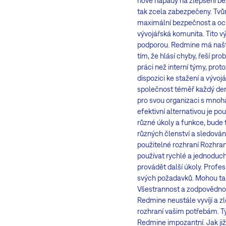
nové nápady na zlepšení be
tak zcela zabezpečeny. Tvůrc
maximální bezpečnost a och
vývojářská komunita. Tito v
podporou. Redmine má naště
tím, že hlásí chyby, řeší pr
práci než interní týmy, prot
dispozici ke stažení a vývo
společnost téměř každý den
pro svou organizaci s mnoh
efektivní alternativou je p
různé úkoly a funkce, bude t
různých členství a sledován
použitelné rozhraní Rozhra
používat rychlé a jednoduc
provádět další úkoly. Profe
svých požadavků. Mohou také
Všestrannost a zodpovědnos
Redmine neustále vyvíjí a z
rozhraní vašim potřebám. Tý
Redmine impozantní. Jak již 