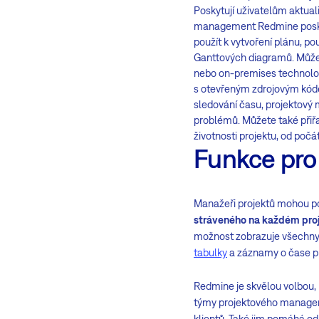
Poskytují uživatelům aktual
management Redmine poskyt
použít k vytvoření plánu, po
Ganttových diagramů. Můžete
nebo on-premises technolog
s otevřeným zdrojovým kóde
sledování času, projektový
problémů. Můžete také při
životnosti projektu, od počá
Funkce pro
Manažeři projektů mohou po
stráveného na každém pro
možnost zobrazuje všechny m
tabulky
a záznamy o čase pr
Redmine je skvělou volbou,
týmy projektového manageme
klientů. Také jim pomáhá od