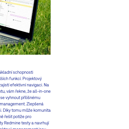
ákladní schopnosti
lších funkcí. Projektový
istí efektivní navigaci. Na
tu, vám řekne, že all-in-one
ň se vyhnout přílišnému
ový management. Zlepšená
li. Díky tomu může komunita
ě řešit potíže pro
ty Redmine testy a navrhují