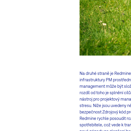
Na druhé straně je Redmine
infrastruktury PM prostředn
management může být složitý
rozdíl od toho je splnění c
nástroj pro projektový manag
stresu. Níže jsou uvedeny n
bezpečnost Zdrojový kód pr
Redmine rychle posoudit roz
spotřebitele, což vede k tr