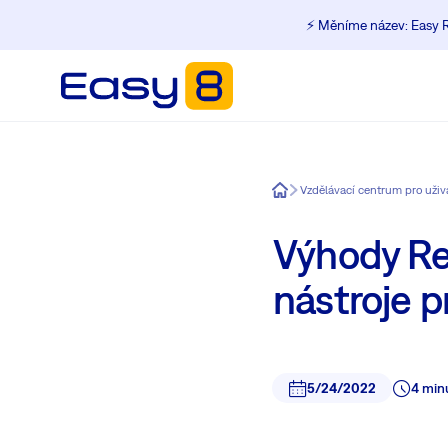
⚡️ Měníme název: Easy R
Easy8
Vzdělávací centrum pro uži
Výhody Re
nástroje p
5/24/2022
4 min