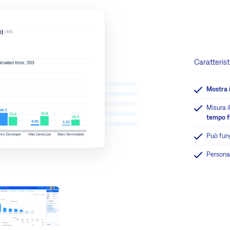
Caratterist
Mostra i
Misura i
tempo f
Può fung
Personal