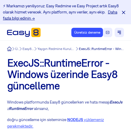
⚡️ Markamızı yeniliyoruz: Easy Redmine ve Easy Project artık Easy8
olarak hizmet verecek. Aynı platform, aynı veriler, aynı ekip.
Daha
fazla bilgi edinin →
Ücretsiz deneme
Easy8
Ürün
Easy8 özellikleri
Yaygın Redmine Kurulumu ve Güncelleme sorunları
ExecJS::RuntimeError - Windows üzerinde Easy8 güncelleme
ExecJS::RuntimeError -
Windows üzerinde Easy8
güncelleme
Windows platformunda Easy8 güncellerken ve hata mesajı
ExecJs
::RuntimeError
alırsanız,
doğru güncelleme için sisteminize
NODEJS
yüklemeniz
gerekmektedir.