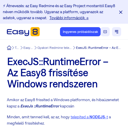
⚡️ Átnevezés: az Easy Redmine és az Easy Project mostantól Easy8
néven működik tovább. Ugyanaz a platform, ugyanazok az
adatok, ugyanaz a csapat.
További információk →
Ingyenes próbaidőszak
Easy8
Termék
Easy8 funkciók
Gyakori Redmine telepítési és frissítési problémák
ExecJS::RuntimeError – Az Easy8 frissítése Windows rendszeren
ExecJS::RuntimeError –
Az Easy8 frissítése
Windows rendszeren
Amikor az Easy8 frissíted a Windows platformon, és hibaüzenetet
kapsz a
ExecJs ::RuntimeError
kapcsán
Minden, amit tenned kell, az az, hogy
telepíted a
NODEJS
-t
a
megfelelő frissítéshez.