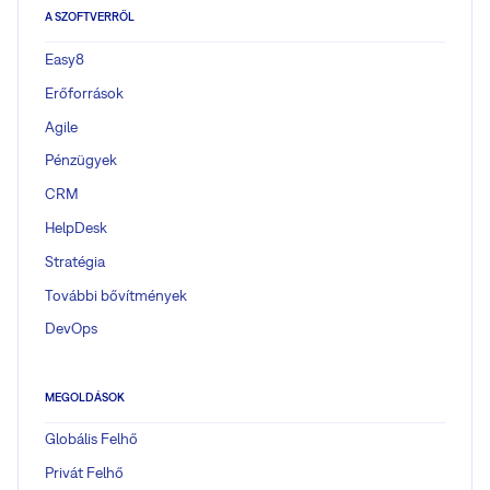
A SZOFTVERRŐL
Easy8
Erőforrások
Agile
Pénzügyek
CRM
HelpDesk
Stratégia
További bővítmények
DevOps
MEGOLDÁSOK
Globális Felhő
Privát Felhő