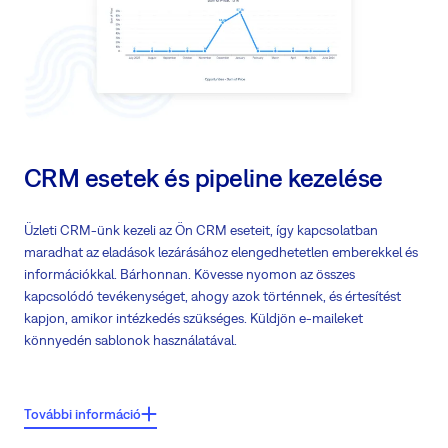
A feltételek előnyt biztosíthatnak a leadeknek
Az értékesítők közötti százalékos megosztás alapján osztjuk el a
leadeket
Duplikáció azonosítása
CRM esetek és pipeline kezelése
Üzleti CRM-ünk kezeli az Ön CRM eseteit, így kapcsolatban
maradhat az eladások lezárásához elengedhetetlen emberekkel és
információkkal. Bárhonnan. Kövesse nyomon az összes
kapcsolódó tevékenységet, ahogy azok történnek, és értesítést
kapjon, amikor intézkedés szükséges. Küldjön e-maileket
könnyedén sablonok használatával.
Főbb jellemzők:
További információ
Gyorsan létrehozhat azonnali árajánlatokat