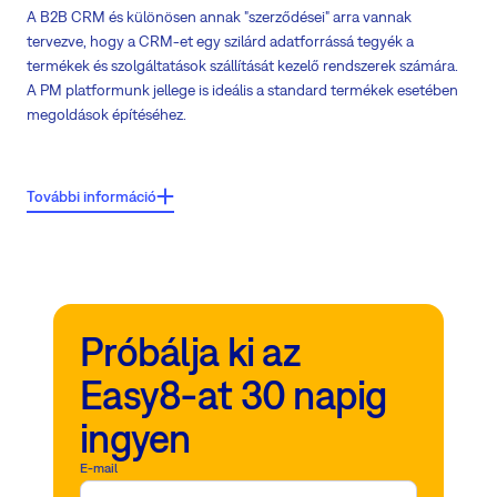
A B2B CRM és különösen annak "szerződései" arra vannak
tervezve, hogy a CRM-et egy szilárd adatforrássá tegyék a
termékek és szolgáltatások szállítását kezelő rendszerek számára.
A PM platformunk jellege is ideális a standard termékek esetében
megoldások építéséhez.
Főbb jellemzők:
További információ
Szerződések = pontosan eladott tételek bizonyítéka
Egyszeri vagy folyamatos szállítási logika a szerződésekben
Szerződésfrissítési eljárások bevezetve
Próbálja ki az
Szerződött szolgáltatások vagy támogatási szerződések azonnal
átadódnak a szállítási és támogató csapatoknak
Easy8-at 30 napig
Nyílt forráskód, API, testreszabható mezők és rugalmas
ingyen
rendszerbeállítások teszik PM platformunkat ideális eszközzé a
vállalkozásának automatizálásához és fejlesztéséhez
E-mail
PM platformunk naptárszolgáltatásainak integrációja a Microsoft Office