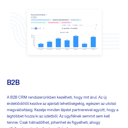
előértékesítésre, és kezelje az eladott projekteket egy platformon
Kezelje a nagy RFP-ket vízesés projekt formájában
Kezelje az új munkatársak vagy partnerek bevezetését projekt
formájában
Kezelje a toborzást
Használjon elmetérképeket a tervezéshez, stratégiai gondolkodáshoz
vagy csak jegyzetek készítéséhez
B2B
A B2B CRM rendszerünkben kezelheti, hogy mit árul. Az új
érdeklődőtől kezdve az ajánlati lehetőségekig, egészen az utolsó
megvalósításig. Kezelje minden lépést partnereivel együtt, hogy a
legtöbbet hozza ki az üzletből. Az ügyfélnek semmit sem kell
tennie. Csak hátradőlhet, pihenhet és figyelheti, ahogy