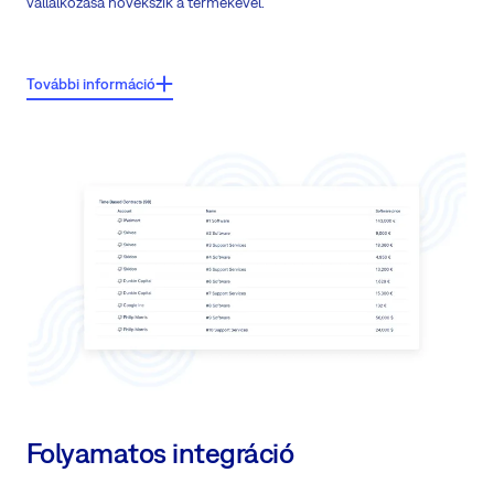
vállalkozása növekszik a termékével.
Főbb jellemzők:
További információ
Zökkenőmentes árajánlat és szerződéskezelés
Kezelje, amit elad
Nyújtson ügyfeleinek kiváló szolgáltatásokat és nullafeszültségű üzletet
Testreszabhatja a folyamatot minden ügyfél számára a legjobb
gyakorlatával
Hozza ki a legjobbat a megosztott szerepekből, amelyek kevesebb időt
töltenek az implementálással, és csökkenti a költségeit
Folyamatos integráció