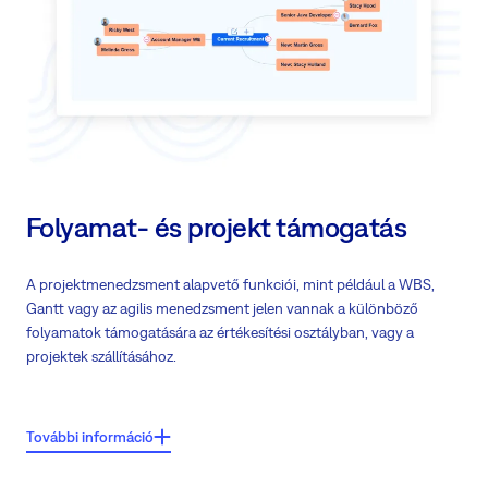
Szerezzen mélyreható betekintést és ismeretet az ügyfelekkel
kapcsolatban
A versenytársakkal szemben könnyen használható és intuitív
kezdőlapok
Folyamat- és projekt támogatás
A projektmenedzsment alapvető funkciói, mint például a WBS,
Gantt vagy az agilis menedzsment jelen vannak a különböző
folyamatok támogatására az értékesítési osztályban, vagy a
projektek szállításához.
Főbb jellemzők:
További információ
Hívja meg a szállítói csapatokat a közös munkára vagy az