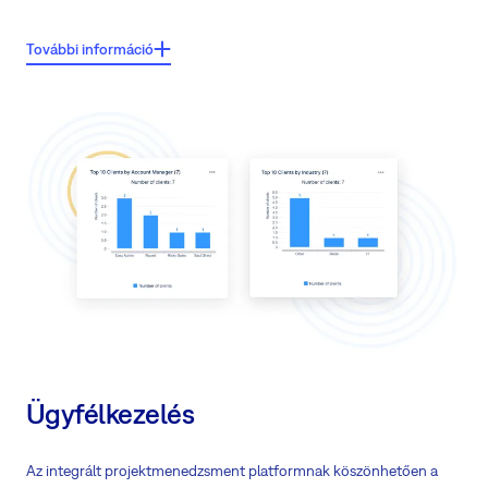
Főbb jellemzők:
További információ
Növelje a teljesítményt területi modellezéssel
Hagyja, hogy külső ügyfélmenedzserek gondoskodjanak ügyfeleiről
Hozzon létre egy partner ökoszisztémát, ahol partnereket képez ki még
jobb értékesítésre
Engedje meg partnereinek, hogy biztonságosan és pontos adatokkal
dolgozzanak a B2B CRM rendszerben
A partnerek felelőssége és részvétele a B2B CRM rendszerben az ügyfél
megszerzésétől (lead) a folyamatos ügyfélszolgálati műveletekig terjed
Ügyfélkezelés
Az integrált projektmenedzsment platformnak köszönhetően a