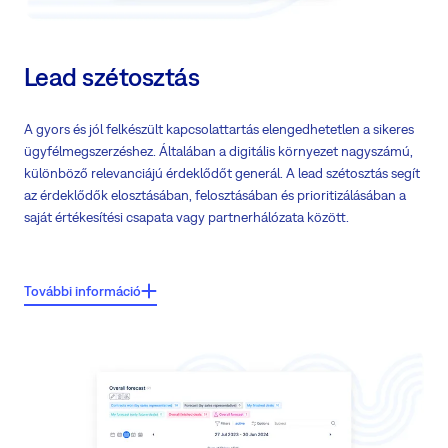
Lead szétosztás
A gyors és jól felkészült kapcsolattartás elengedhetetlen a sikeres
ügyfélmegszerzéshez. Általában a digitális környezet nagyszámú,
különböző relevanciájú érdeklődőt generál. A lead szétosztás segít
az érdeklődők elosztásában, felosztásában és prioritizálásában a
saját értékesítési csapata vagy partnerhálózata között.
Főbb jellemzők:
További információ
Elérhető végpont a marketing automatizálási eszközének a leadadatok
küldéséhez
Az összes kapott adat lead rekordként kerül tárolásra és ennek
megfelelően kezelhető
A feltételek alapján minden leadet a csapattagjának vagy partnerének
rendelünk