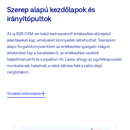
Szerep alapú kezdőlapok és
irányítópultok
Az új B2B CRM-en belül testreszabott értékesítési előrejelző
jelentéseket kap, amelyeket könnyedén létrehozhat. Szerepkör
alapú forgatókönyveinkben az értékesítési igazgató világos
áttekintést kap a bevételekről, az értékesítési vezetők
teljesítményéről és a pipeline-ról. Lássa, ahogy az ügyfélkapcsolati
munkatársak haladnak a célok elérése felé a valós idejű
ranglistákon.
Főbb jellemzők:
További információ
Hozzon fontos döntéseket bárhol, ahol szeretné
Kapjon pontos képet az egész vállalkozásáról átfogó előrejelzésekkel
Kövesse nyomon legjobb teljesítőit