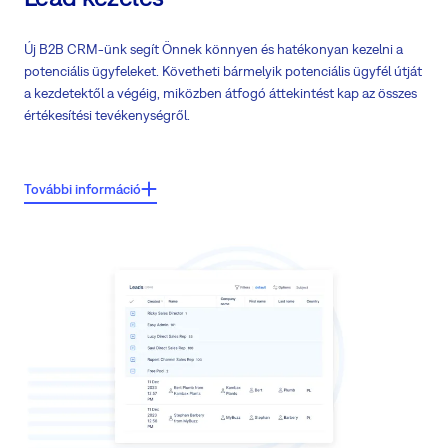
Új B2B CRM-ünk segít Önnek könnyen és hatékonyan kezelni a
potenciális ügyfeleket. Követheti bármelyik potenciális ügyfél útját
a kezdetektől a végéig, miközben átfogó áttekintést kap az összes
értékesítési tevékenységről.
Főbb jellemzők:
További információ
Leadek átalakítása üzleti lehetőségekké - CRM-é.
Kövesse a lead útvonalát és rendelje hozzá a megfelelő emberekhez a
lead széotosztás segítségével
Kövesse nyomon a marketingkampányokat és az eredményeiket az
összes csatornán
Kövesse nyomon az értékesítési tevékenységeit, hogy ismerje a
feladatait
Működjön együtt partnereivel még jobb eredmények elérése
érdekében