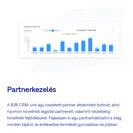
Használja az Árjegyzék funkciót a termékek és szolgáltatások
kezeléséhez az árajánlatok és szerződések tisztázásához
Az Árjegyzék pontos képet ad a bevételi forrásokról
Egyszerűsítse az egész értékesítési folyamatot hogy részletes
áttekintést kapjon a lehetőségeiről
Nézze meg a vevő tevékenységének idővonalában a kritikus részleteket
Biztosítsa csapatának a naprakész információt
Kapjon tiszta képet teljesítményéről és negyedéves céljairól
Partnerkezelés
A B2B CRM-ünk egy összetett partner áttekintést biztosít, ahol
nyomon követheti legjobb partnereit, valamint részletekig
követheti fejlődésüket. Fejlesszen ki egy partnerhálózatot a világ
minden tájáról, és értékesítse termékeit gyorsabban és jobban.