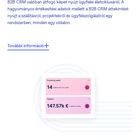
B2B CRM valóban átfogó képet nyújt ügyfelei életciklusáról. A
hagyományos értékesítési adatok mellett a B2B CRM áttekintést
nyújt a szállításról, projektekről és ügyfélszolgálatról egy
rendszerben, minden egy oldalon.
Főbb jellemzők:
További információ
Az ügyfél adatlap összefoglalja az értékesítési tevékenységeket az
összes kapcsolódó entitásból, például az érdeklődésekből,
lehetőségekből és munkatásakból
Az ügyfél adatlap összegyűjti az összes hagyományos értékesítési
információt a vállalkozás történetéről, javaslatokról és hasonlókról
Lehetővé teszi a projektek és azok állapotának azonnali megtekintését
Megjeleníti a problémákat vagy az ügyfélszolgálat hibajegyeit, amelyek
az ügyfélhez kapcsolódnak, lehetővé téve a ügyfélszolgálat állapotának
megértését és az értékesítők figyelmeztetését.
Lehetővé teszi az értékesítési és ügyfélszolgálati csapatok valódi
együttműködését és információk megosztását