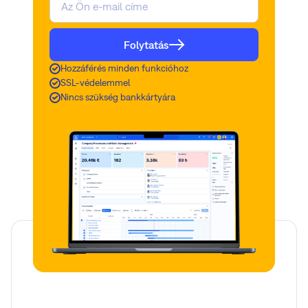
365-tel
Több pipeline
Folytatás
Hozzáférés minden funkcióhoz
SSL-védelemmel
Nincs szükség bankkártyára