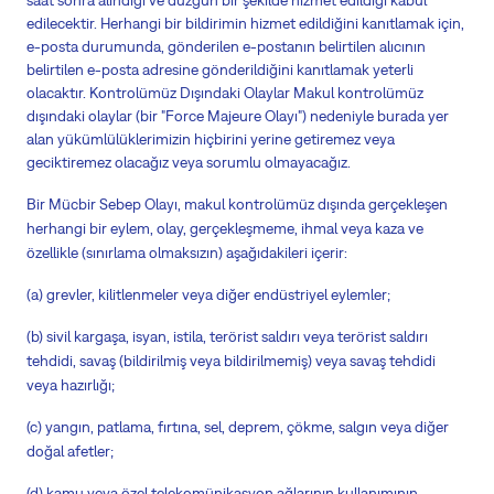
saat sonra alındığı ve düzgün bir şekilde hizmet edildiği kabul
edilecektir. Herhangi bir bildirimin hizmet edildiğini kanıtlamak için,
e-posta durumunda, gönderilen e-postanın belirtilen alıcının
belirtilen e-posta adresine gönderildiğini kanıtlamak yeterli
olacaktır. Kontrolümüz Dışındaki Olaylar Makul kontrolümüz
dışındaki olaylar (bir "Force Majeure Olayı") nedeniyle burada yer
alan yükümlülüklerimizin hiçbirini yerine getiremez veya
geciktiremez olacağız veya sorumlu olmayacağız.
Bir Mücbir Sebep Olayı, makul kontrolümüz dışında gerçekleşen
herhangi bir eylem, olay, gerçekleşmeme, ihmal veya kaza ve
özellikle (sınırlama olmaksızın) aşağıdakileri içerir:
(a) grevler, kilitlenmeler veya diğer endüstriyel eylemler;
(b) sivil kargaşa, isyan, istila, terörist saldırı veya terörist saldırı
tehdidi, savaş (bildirilmiş veya bildirilmemiş) veya savaş tehdidi
veya hazırlığı;
(c) yangın, patlama, fırtına, sel, deprem, çökme, salgın veya diğer
doğal afetler;
(d) kamu veya özel telekomünikasyon ağlarının kullanımının