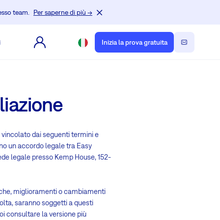
tesso team.
Per saperne di più →
i
Inizia la prova gratuita
liazione
 vincolato dai seguenti termini e
cono un accordo legale tra Easy
 sede legale presso Kemp House, 152-
difiche, miglioramenti o cambiamenti
olta, saranno soggetti a questi
oi consultare la versione più