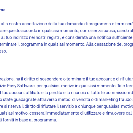
mma
rà alla nostra accettazione della tua domanda di programma e terminer
inare questo accordo in qualsiasi momento, con o senza causa, dando all
 al tuo indirizzo nei nostri registri, è considerata una notifica sufficie
 di terminare il programma in qualsiasi momento. Alla cessazione del 
eso.
zione, ha il diritto di sospendere o terminare il tuo account e di rifiuta
vizio Easy Software, per qualsiasi motivo in qualsiasi momento. Tale t
 tuo account affiliato e la perdita e la rinuncia di tutte le commissioni d
state guadagnate attraverso metodi di vendita o di marketing fraudole
e si riserva il diritto di rifiutare il servizio a chiunque per qualsiasi mot
lsiasi motivo, cesserai immediatamente di utilizzare e rimuovere dal tuo 
ali forniti in base al programma.