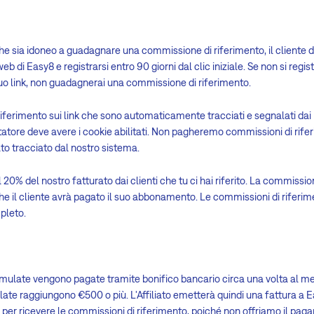
 sia idoneo a guadagnare una commissione di riferimento, il cliente dev
eb di Easy8 e registrarsi entro 90 giorni dal clic iniziale. Se non si regi
uo link, non guadagnerai una commissione di riferimento.
erimento sui link che sono automaticamente tracciati e segnalati dai nos
isitatore deve avere i cookie abilitati. Non pagheremo commissioni di rif
ato tracciato dal nostro sistema.
20% del nostro fatturato dai clienti che tu ci hai riferito. La commissio
 che il cliente avrà pagato il suo abbonamento. Le commissioni di rifer
pleto.
mulate vengono pagate tramite bonifico bancario circa una volta al me
te raggiungono €500 o più. L'Affiliato emetterà quindi una fattura a E
 per ricevere le commissioni di riferimento, poiché non offriamo il pag