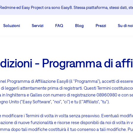
edmine ed Easy Project ora sono Easy8. Stessa piattaforma, stessi dati, s
Soluzioni
Servizi
FAQ
Blog
Prezzi
Su di no
dizioni - Programma di affi
o nel Programma di Affiliazione Easy8 (il "Programma"), accetti di essere
o di leggerli attentamente prima di registrarti. Questi Termini costituis
ta in Inghilterra e Galles con numero di registrazione 08960980 e con
Unito ("Easy Software", "noi", "ci") e tu (l'"Affiliato", "tu").
re e modificare i Termini di volta in volta senza preavviso. Eventuali mo
one di nuove funzionalità e risorse rese disponibili da noi di volta in v
mma dopo tali modifiche costituirà il tuo consenso a tali modifiche. Pu