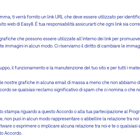
mma, ti verrà fornito un link URL che deve essere utilizzato per identific
 sito web di Easy8. È tua responsabilità assicurarti che ogni link sia co
fiche che possono essere utilizzate all'interno dei link per promuovere
 immagini in alcun modo. Ci riserviamo il diritto di cambiare le imma
luppo, il funzionamento e la manutenzione del tuo sito e per tutti i mater
o le nostre grafiche in alcuna email di massa a meno che non abbiamo da
ordo se qualsiasi reclamo significativo di spam che ci nomina o che nom
to stampa riguardo a questo Accordo o alla tua partecipazione al Pro
, non puoi in alcun modo rappresentare o abbellire la relazione tra noi e
Software o esprimere o implicare alcuna relazione tra noi e te o qualsiasi
to Accordo.