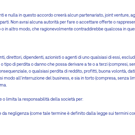
ti e nulla in questo accordo creerà alcun partenariato, joint venture, 
e parti. Non avrai alcuna autorità per fare o accettare offerte o rappres
ito o in altro modo, che ragionevolmente contraddirebbe qualcosa in qu
nti, direttori, dipendenti, azionisti o agenti di uno qualsiasi di essi, escl
o tipo di perdita o danno che possa derivare a te o a terzi (compresi, se
onsequenziale, o qualsiasi perdita di reddito, profitti, buona volontà, dati
asi modo all'interruzione del business, e sia in torto (compresa, senza li
mma.
 o limita la responsabilità della società per:
 da negligenza (come tale termine è definito dalla legge sui termini cont