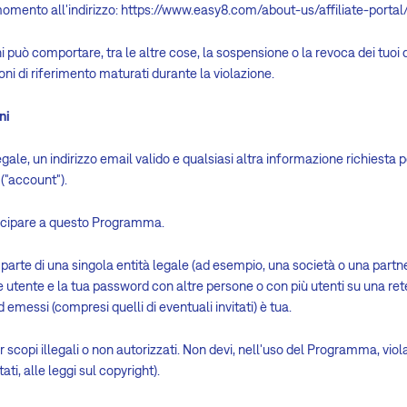
 momento all'indirizzo: https://www.easy8.com/about-us/affiliate-port
 può comportare, tra le altre cose, la sospensione o la revoca dei tuoi dir
ni di riferimento maturati durante la violazione.
ni
gale, un indirizzo email valido e qualsiasi altra informazione richiesta 
 ("account").
tecipare a questo Programma.
parte di una singola entità legale (ad esempio, una società o una partner
 utente e la tua password con altre persone o con più utenti su una rete
emessi (compresi quelli di eventuali invitati) è tua.
 scopi illegali o non autorizzati. Non devi, nell'uso del Programma, vio
ti, alle leggi sul copyright).