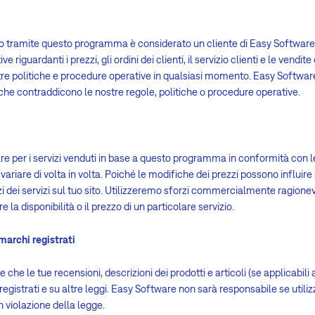
io tramite questo programma è considerato un cliente di Easy Software.
 riguardanti i prezzi, gli ordini dei clienti, il servizio clienti e le vendit
tre politiche e procedure operative in qualsiasi momento. Easy Softwar
o che contraddicono le nostre regole, politiche o procedure operative.
 per i servizi venduti in base a questo programma in conformità con le n
 variare di volta in volta. Poiché le modifiche dei prezzi possono influire
ezzi dei servizi sul tuo sito. Utilizzeremo sforzi commercialmente ragion
a disponibilità o il prezzo di un particolare servizio.
marchi registrati
che le tue recensioni, descrizioni dei prodotti e articoli (se applicabili al
 registrati e su altre leggi. Easy Software non sarà responsabile se utiliz
in violazione della legge.