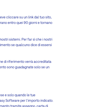
e cliccare su un link dal tuo sito,
strano entro quei 90 giorni e tornano
tri sistemi. Per far sì che i nostri
erimento se qualcuno dice di essersi
ne di riferimento verrà accreditata
imento sono guadagnate solo se un
se e solo quando le tue
asy Software per l'importo indicato.
amento tramite assegno, carta di