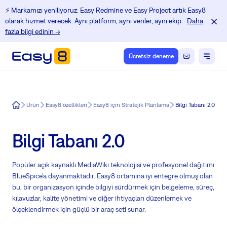
⚡️ Markamızı yeniliyoruz: Easy Redmine ve Easy Project artık Easy8
olarak hizmet verecek. Aynı platform, aynı veriler, aynı ekip.
Daha
fazla bilgi edinin →
Ücretsiz deneme
Easy8
Ürün
Easy8 özellikleri
Easy8 için Stratejik Planlama
Bilgi Tabanı 2.0
Bilgi Tabanı 2.0
Popüler açık kaynaklı MediaWiki teknolojisi ve profesyonel dağıtımı
BlueSpice'a dayanmaktadır. Easy8 ortamına iyi entegre olmuş olan
bu, bir organizasyon içinde bilgiyi sürdürmek için belgeleme, süreç,
kılavuzlar, kalite yönetimi ve diğer ihtiyaçları düzenlemek ve
ölçeklendirmek için güçlü bir araç seti sunar.