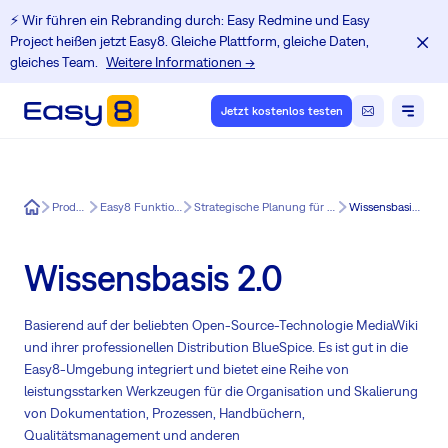
⚡️ Wir führen ein Rebranding durch: Easy Redmine und Easy
Project heißen jetzt Easy8. Gleiche Plattform, gleiche Daten,
gleiches Team.
Weitere Informationen →
Jetzt kostenlos testen
Easy8
Produkt
Easy8 Funktionen
Strategische Planung für Easy8
Wissensbasis 2.0
Wissensbasis 2.0
Basierend auf der beliebten Open-Source-Technologie MediaWiki
und ihrer professionellen Distribution BlueSpice. Es ist gut in die
Easy8-Umgebung integriert und bietet eine Reihe von
leistungsstarken Werkzeugen für die Organisation und Skalierung
von Dokumentation, Prozessen, Handbüchern,
Qualitätsmanagement und anderen