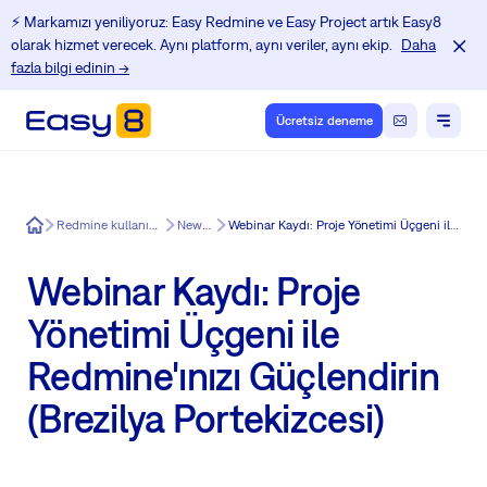
⚡️ Markamızı yeniliyoruz: Easy Redmine ve Easy Project artık Easy8
olarak hizmet verecek. Aynı platform, aynı veriler, aynı ekip.
Daha
fazla bilgi edinin →
Ücretsiz deneme
Easy8
Redmine kullanıcıları için Eğitim Merkezi
News in Easy8
Webinar Kaydı: Proje Yönetimi Üçgeni ile Redmine'ınızı Güçlendirin (Brezilya Portekizcesi)
Webinar Kaydı: Proje
Yönetimi Üçgeni ile
Redmine'ınızı Güçlendirin
(Brezilya Portekizcesi)