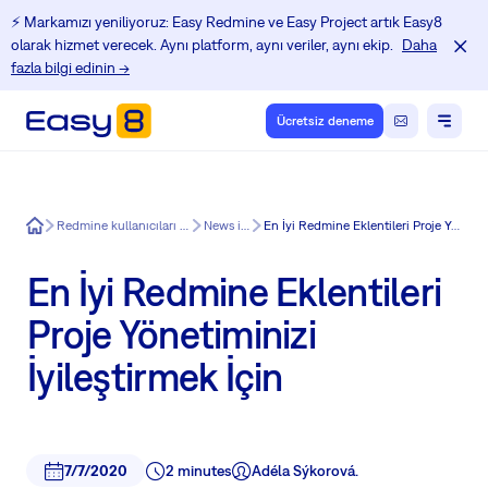
⚡️ Markamızı yeniliyoruz: Easy Redmine ve Easy Project artık Easy8
olarak hizmet verecek. Aynı platform, aynı veriler, aynı ekip.
Daha
fazla bilgi edinin →
Ücretsiz deneme
Easy8
Redmine kullanıcıları için Eğitim Merkezi
News in Easy8
En İyi Redmine Eklentileri Proje Yönetiminizi İyileştirmek İçin
En İyi Redmine Eklentileri
Proje Yönetiminizi
İyileştirmek İçin
7/7/2020
2 minutes
Adéla Sýkorová.