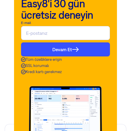
Easy8'i 30 gün
ücretsiz deneyin
E-mail
Devam Et
Tüm özelliklere erişin
SSL korumalı
Kredi kartı gerekmez