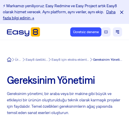
⚡️ Markamızı yeniliyoruz: Easy Redmine ve Easy Project artık Easy8
olarak hizmet verecek. Aynı platform, aynı veriler, aynı ekip.
Daha
fazla bilgi edinin →
Ücretsiz deneme
Easy8
Ürün
Easy8 özellikleri
Easy8 için ekstra eklentiler
Gereksinim Yönetimi
Gereksinim Yönetimi
Gereksinim yönetimi, bir araba veya bir makine gibi büyük ve
etkileyici bir ürünün oluşturulduğu teknik olarak karmaşık projeler
için faydalıdır. Temel özellikleri gereksinimlerin ağaç yapısında
temsil eden sanat eserleri oluşturun.