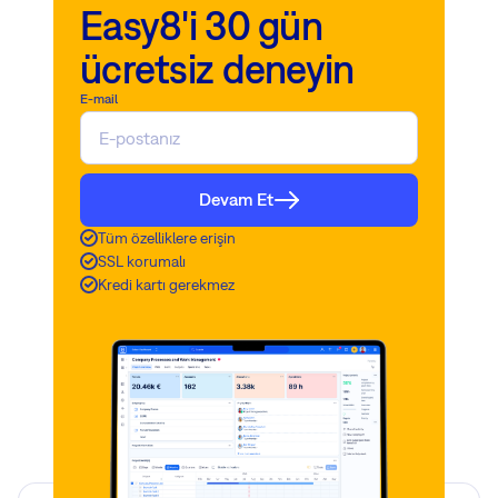
Easy8'i 30 gün
ücretsiz deneyin
E-mail
Devam Et
Tüm özelliklere erişin
SSL korumalı
Kredi kartı gerekmez