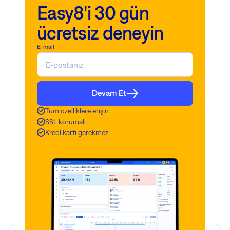
Easy8'i 30 gün
ücretsiz deneyin
E-mail
Devam Et
Tüm özelliklere erişin
SSL korumalı
Kredi kartı gerekmez