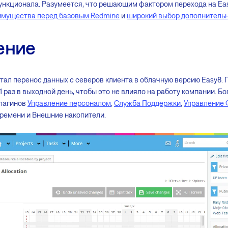
ункционала. Разумеется, что решающим фактором перехода на Ea
имущества перед базовым Redmine
и
широкий выбор дополнитель
ение
ал перенос данных с северов клиента в облачную версию Easy8. 
1 раз в выходной день, чтобы это не влияло на работу компании. Б
плагинов
Управление персоналом
,
Служба Поддержки
,
Управление
ремени и Внешние накопители.