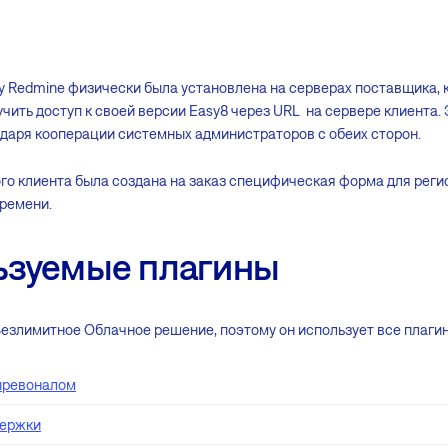
sy Redmine физически была установлена на серверах поставщика, 
чить доступ к своей версии Easy8 через URL на сервере клиента.
даря кооперации системных администраторов с обеих сторон.
ого клиента была создана на заказ специфическая форма для рег
ремени.
ьзуемые плагины
езлимитное Облачное решение, поэтому он использует все плагины
превоналом
держки