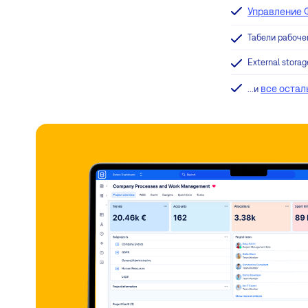
Управление
Табели рабоче
External storag
все остал
...и