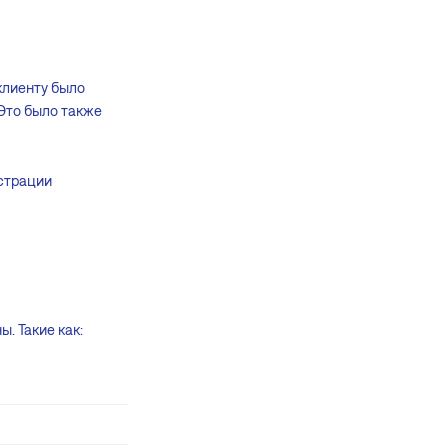
клиенту было
 Это было также
истрации
. Такие как: