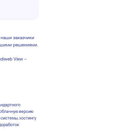
у наши заказчики
нашими решениями.
diweb View –
андартного
 облачную версию
системы, хостингу
доработок