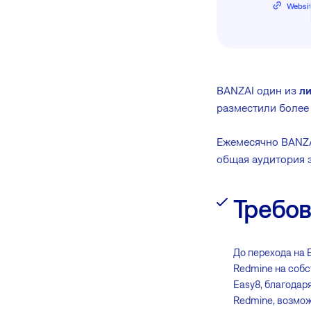
Websi
BANZAI один из
ли
разместили более
Ежемесячно BANZAI
общая аудитория з
Требов
До перехода на 
Redmine на собс
Easy8, благода
Redmine, возмож