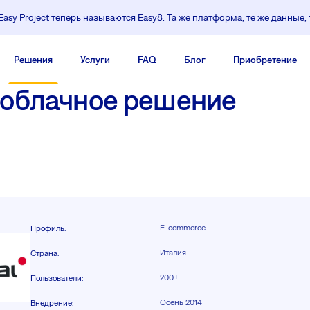
asy Project теперь называются Easy8. Та же платформа, те же данные, 
Pешения
Услуги
FAQ
Блог
Приобретение
- облачное решение
E-commerce
Профиль
:
Италия
Страна
:
200+
Пользователи
:
Осень 2014
Внедрение
: