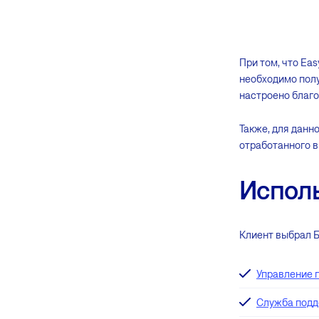
При том, что Еa
необходимо полу
настроено благо
Также, для данн
отработанного в
Испол
Клиент выбрал Б
Управление 
Служба под