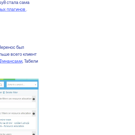
sy8 стала сама
ных плагинов
.
Перенос был
ольше всего клиент
 Финансами
, Табели