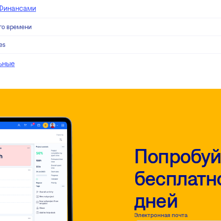
 Финансами
го времени
es
ьные
Попробуй
бесплатно
дней
Электронная почта