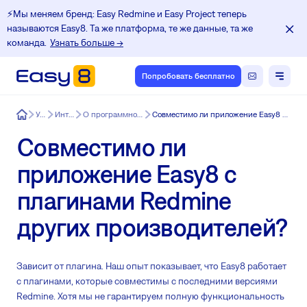
⚡️Мы меняем бренд: Easy Redmine и Easy Project теперь
называются Easy8. Та же платформа, те же данные, та же
команда.
Узнать больше →
Попробовать бесплатно
Easy8
Услуги
Интеграция
О программном обеспечении Easy8
Совместимо ли приложение Easy8 с плагинами Redmine других производителей?
Совместимо ли
приложение Easy8 с
плагинами Redmine
других производителей?
Зависит от плагина. Наш опыт показывает, что Easy8 работает
с плагинами, которые совместимы с последними версиями
Redmine. Хотя мы не гарантируем полную функциональность