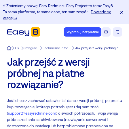
⚡️ Zmieniamy nazwę: Easy Redmine i Easy Project to teraz Easy8.
Ta sama platforma, te same dane, ten sam zespół.
Dowiedz się
więcej →
Wypróbuj bezpłatnie
Easy8
Usługi
Integracja Easy8
Techniczne informacje o Easy8
Jak przejść z wersji próbnej na płatne rozwiązanie?
Jak przejść z wersji
próbnej na płatne
rozwiązanie?
Jeśli chcesz zachować ustawienia i dane z wersji próbnej, po prostu
kup rozwiązanie, którego potrzebujesz i daj nam znać
(
support@easyredmine.com
) o swoich potrzebach. Twoja wersja
próbna zostanie zarchiwizowana (rozwiązanie serwerowe) i
dostarczona do instalacji lub bezproblemowo przeniesiona na