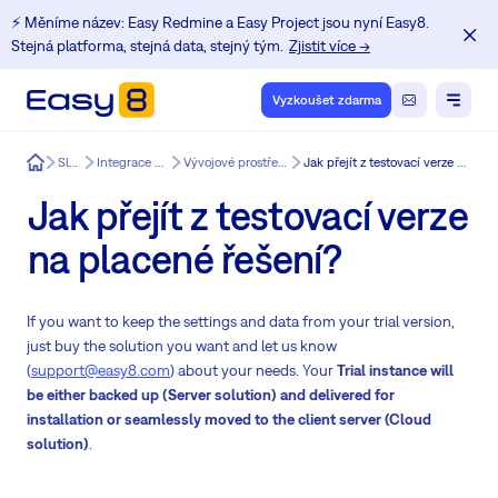
⚡️ Měníme název: Easy Redmine a Easy Project jsou nyní Easy8.
Stejná platforma, stejná data, stejný tým.
Zjistit více →
Vyzkoušet zdarma
Easy8
Služby
Integrace pro Easy8
Vývojové prostředí pro Easy8
Jak přejít z testovací verze na placené řešení?
Jak přejít z testovací verze
na placené řešení?
If you want to keep the settings and data from your trial version,
just buy the solution you want and let us know
(
support@easy8.com
) about your needs. Your
Trial instance will
be either backed up (Server solution) and delivered for
installation or seamlessly moved to the client server (Cloud
solution)
.