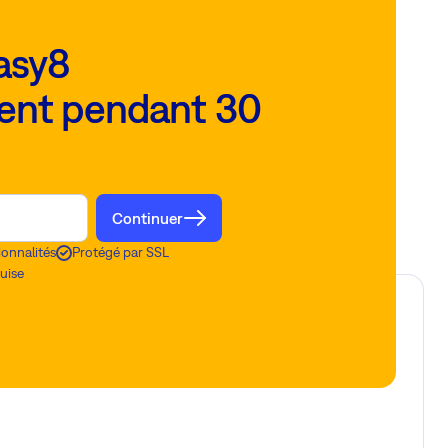
asy8
ent pendant 30
Continuer
ionnalités
Protégé par SSL
uise