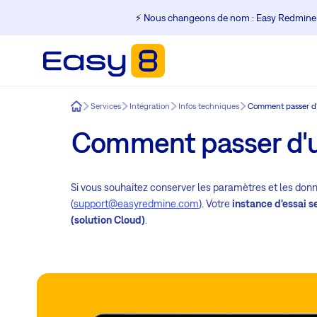
⚡️ Nous changeons de nom : Easy Redmine
Easy8
Services
Intégration
Infos techniques
Comment passer d'u
Comment passer d'un
Si vous souhaitez conserver les paramètres et les donné
(
support@easyredmine.com
). Votre
instance d'essai s
(solution Cloud)
.