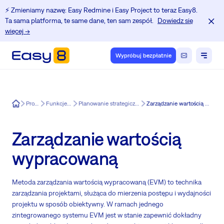
⚡️ Zmieniamy nazwę: Easy Redmine i Easy Project to teraz Easy8.
Ta sama platforma, te same dane, ten sam zespół.
Dowiedz się
więcej →
Wypróbuj bezpłatnie
Easy8
Produkt
Funkcje Easy8
Planowanie strategiczne dla Easy8
Zarządzanie wartością wypracowaną
Zarządzanie wartością
wypracowaną
Metoda zarządzania wartością wypracowaną (EVM) to technika
zarządzania projektami, służąca do mierzenia postępu i wydajności
projektu w sposób obiektywny. W ramach jednego
zintegrowanego systemu EVM jest w stanie zapewnić dokładny