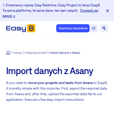
⚡️ Zmieniamy nazwę: Easy Redmine i Easy Project to teraz Easy8.
Ta sama platforma, te same dane, ten sam zespół.
Dowiedz się
więcej →
Wypróbuj bezpłatnie
Easy8
Usługi
Integracja Easy8
Import danych z Asany
Import danych z Asany
If you need to
move your projects and tasks from Asana
to Easy8,
it is pretty simple with this importer. First, export the required data
from Asana and, after that, upload the exported data file to our
application. Execute a few easy import instructions.