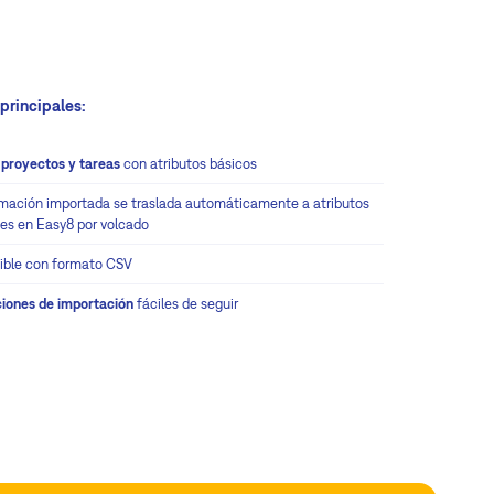
principales
:
a
proyectos y tareas
con atributos básicos
rmación importada se traslada automáticamente a atributos
tes en Easy8 por volcado
ble con formato CSV
ciones de importación
fáciles de seguir
ón