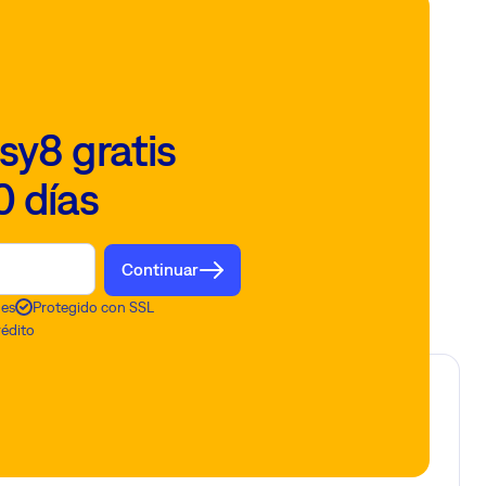
sy8 gratis
0 días
Continuar
nes
Protegido con SSL
rédito