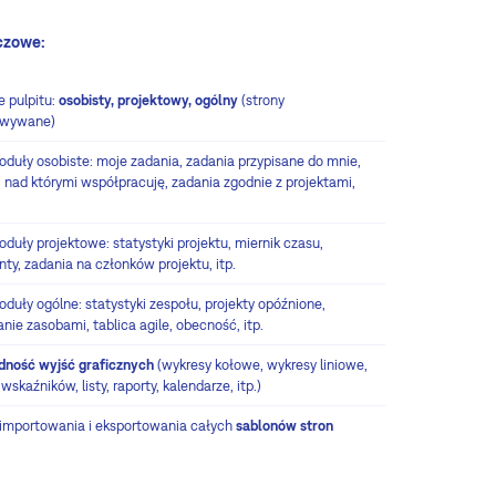
czowe:
e pulpitu:
osobisty, projektowy, ogólny
(strony
owywane)
oduły osobiste: moje zadania, zadania przypisane do mnie,
, nad którymi współpracuję, zadania zgodnie z projektami,
duły projektowe: statystyki projektu, miernik czasu,
ty, zadania na członków projektu, itp.
duły ogólne: statystyki zespołu, projekty opóźnione,
nie zasobami, tablica agile, obecność, itp.
dność wyjść graficznych
(wykresy kołowe, wykresy liniowe,
 wskaźników, listy, raporty, kalendarze, itp.)
 importowania i eksportowania całych
sablonów stron