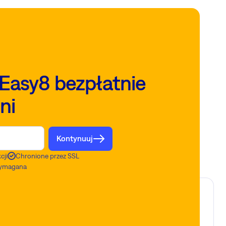
Easy8 bezpłatnie
ni
Kontynuuj
cji
Chronione przez SSL
 wymagana