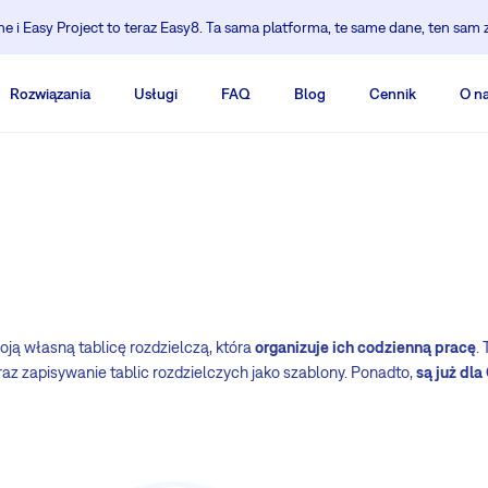
 i Easy Project to teraz Easy8. Ta sama platforma, te same dane, ten sam 
Rozwiązania
Usługi
FAQ
Blog
Cennik
O n
oją własną tablicę rozdzielczą, która
organizuje ich codzienną pracę
.
z zapisywanie tablic rozdzielczych jako szablony. Ponadto,
są już dl