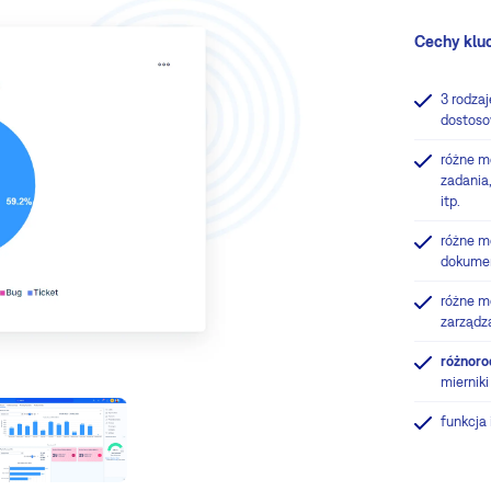
Cechy klu
3 rodzaj
dostos
różne m
zadania
itp.
różne mo
dokumen
różne mo
zarządza
różnoro
mierniki
funkcja