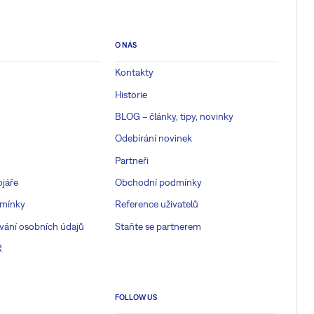
O NÁS
Kontakty
Historie
BLOG – články, tipy, novinky
Odebírání novinek
Partneři
ojáře
Obchodní podmínky
mínky
Reference uživatelů
vání osobních údajů
Staňte se partnerem
R
FOLLOW US