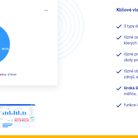
Klíčové vl
3 typy 
různé os
kterých 
různé pr
úkoly pr
různé ob
zdrojů, 
široká 
měřiče, 
funkce 