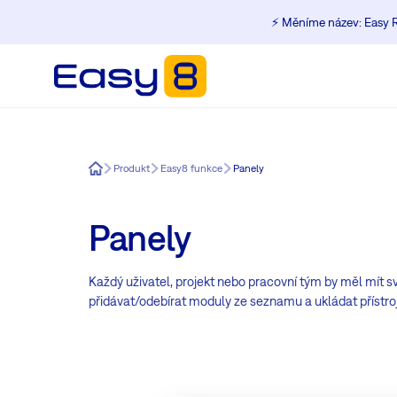
⚡️ Měníme název: Easy R
Easy8
Produkt
Easy8 funkce
Panely
Panely
Každý uživatel, projekt nebo pracovní tým by měl mít svů
přidávat/odebírat moduly ze seznamu a ukládat přístrojo