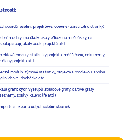
astnosti:
dashboardů:
osobní, projektové, obecné
(upravitelné stránky)
obní moduly: mé úkoly, úkoly přiřazené mně, úkoly, na
spolupracuji, úkoly podle projektů atd.
ojektové moduly: statistiky projektu, měřič času, dokumenty,
o členy projektu atd.
ecné moduly: týmové statistiky, projekty s prodlevou, správa
agilní deska, docházka atd.
škála grafických výstupů
(koláčové grafy, čárové grafy,
seznamy, zprávy, kalendáře atd.)
importu a exportu celých
šablon stránek