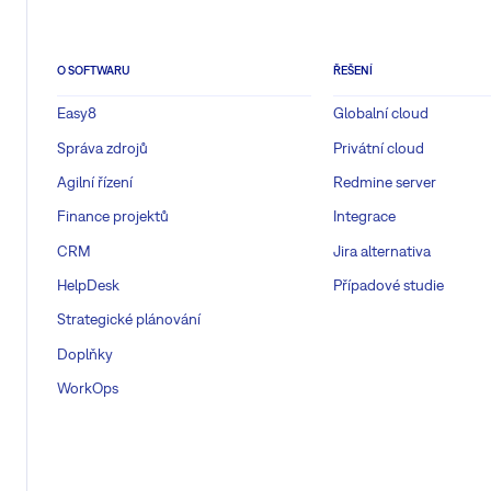
O SOFTWARU
ŘEŠENÍ
Easy8
Globalní cloud
Správa zdrojů
Privátní cloud
Agilní řízení
Redmine server
Finance projektů
Integrace
CRM
Jira alternativa
HelpDesk
Případové studie
Strategické plánování
Doplňky
WorkOps