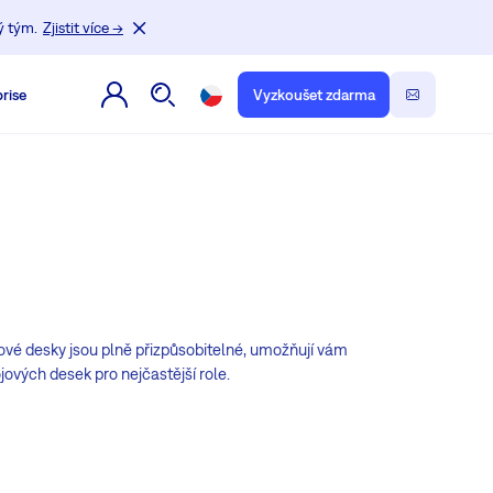
ý tým.
Zjistit více →
rise
Vyzkoušet zdarma
rojové desky jsou plně přizpůsobitelné, umožňují vám
jových desek pro nejčastější role.