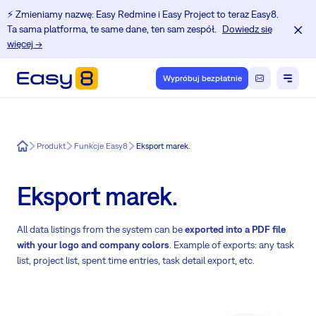
⚡️ Zmieniamy nazwę: Easy Redmine i Easy Project to teraz Easy8.
Ta sama platforma, te same dane, ten sam zespół.
Dowiedz się
więcej →
Wypróbuj bezpłatnie
Easy8
Produkt
Funkcje Easy8
Eksport marek.
Eksport marek.
All data listings from the system can be
exported into a PDF file
with your logo and company colors
. Example of exports: any task
list, project list, spent time entries, task detail export, etc.