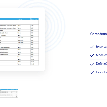
Caracterís
Exporta
Modelos
Definiç
Layout 