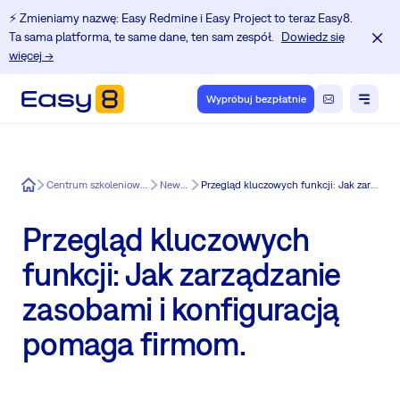
⚡️ Zmieniamy nazwę: Easy Redmine i Easy Project to teraz Easy8.
Ta sama platforma, te same dane, ten sam zespół.
Dowiedz się
więcej →
Wypróbuj bezpłatnie
Easy8
Centrum szkoleniowe dla użytkowników Redmine.
News in Easy8
Przegląd kluczowych funkcji: Jak zarządzanie zasobami i konfiguracją pomaga firmom.
Przegląd kluczowych
funkcji: Jak zarządzanie
zasobami i konfiguracją
pomaga firmom.