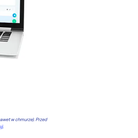
awet w chmurze). Przed
ji
.