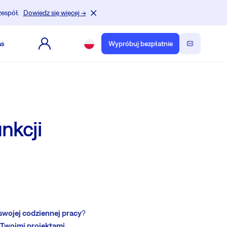
zespół.
Dowiedz się więcej →
as
Wypróbuj bezpłatnie
nkcji
swojej codziennej pracy
?
 Twoimi projektami