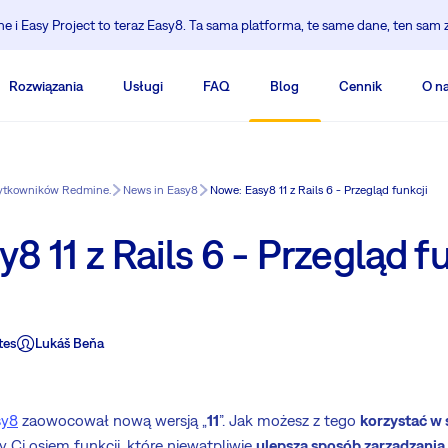
 i Easy Project to teraz Easy8. Ta sama platforma, te same dane, ten sam 
Rozwiązania
Usługi
FAQ
Blog
Cennik
O n
żytkowników Redmine.
News in Easy8
Nowe: Easy8 11 z Rails 6 - Przegląd funkcji
8 11 z Rails 6 - Przegląd fu
tes
Lukáš Beňa
sy8
zaowocował nową wersją „
11
”. Jak możesz z tego
korzystać w 
 Ci osiem funkcji, które niewątpliwie
ulepszą sposób zarządzania