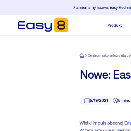
⚡️ Zmieniamy nazwę: Easy Redmine
Produkt
Easy8
Centrum szkoleniowe dla u
Nowe: Easy
5/19/2021
5 minu
Wielki impuls obecnej
Ea
W tym artykule wyjaśnimy