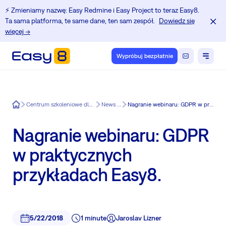
⚡️ Zmieniamy nazwę: Easy Redmine i Easy Project to teraz Easy8.
Ta sama platforma, te same dane, ten sam zespół.
Dowiedz się
więcej →
Wypróbuj bezpłatnie
Easy8
Centrum szkoleniowe dla użytkowników Redmine.
News in Easy8
Nagranie webinaru: GDPR w praktycznych przykładach Easy8.
Nagranie webinaru: GDPR
w praktycznych
przykładach Easy8.
5/22/2018
1 minute
Jaroslav Lizner