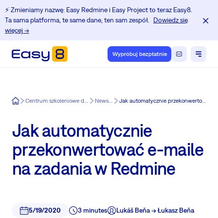
⚡️ Zmieniamy nazwę: Easy Redmine i Easy Project to teraz Easy8.
Ta sama platforma, te same dane, ten sam zespół.
Dowiedz się
więcej →
Wypróbuj bezpłatnie
Easy8
Centrum szkoleniowe dla użytkowników Redmine.
News in Easy8
Jak automatycznie przekonwertować e-maile na zadania w Redmine
Jak automatycznie
przekonwertować e-maile
na zadania w Redmine
5/19/2020
3 minutes
Lukáš Beňa -> Łukasz Beňa