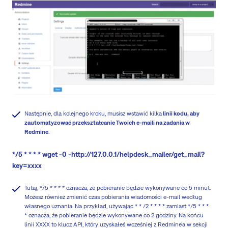
Następnie, dla kolejnego kroku, musisz wstawić kilka
linii kodu, aby
zautomatyzować przekształcanie Twoich e-maili na zadania w
Redmine
.
*/5 * * * * wget -0 -http://127.0.0.1/helpdesk_mailer/get_mail?
key=xxxx
Tutaj, */5 * * * * oznacza, że pobieranie będzie wykonywane co 5 minut.
Możesz również zmienić czas pobierania wiadomości e-mail według
własnego uznania. Na przykład, używając * * /2 * * * * zamiast */5 * * *
* oznacza, że pobieranie będzie wykonywane co 2 godziny. Na końcu
linii XXXX to klucz API, który uzyskałeś wcześniej z Redmine'a w sekcji