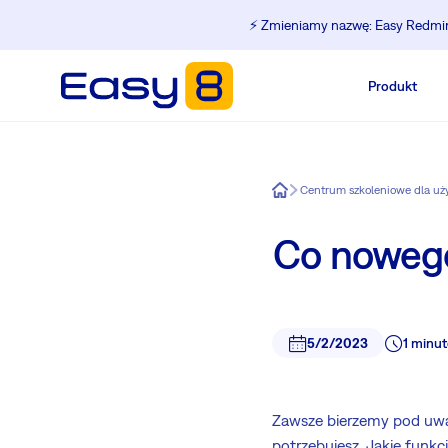
⚡️ Zmieniamy nazwę: Easy Redmine
Produkt
Easy8
Centrum szkoleniowe dla u
Co nowego
5/2/2023
1 minut
Zawsze bierzemy pod uwa
potrzebujesz. Jakie funkc