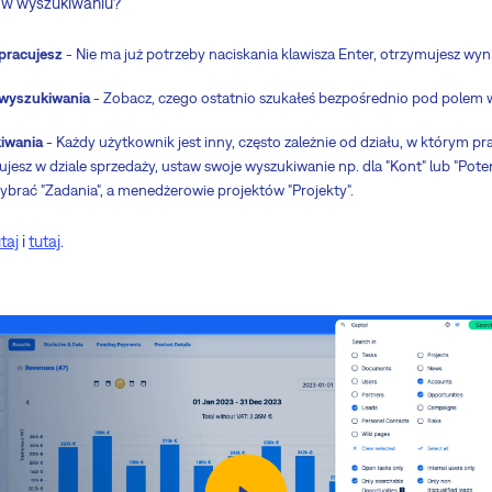
y w wyszukiwaniu?
pracujesz
- Nie ma już potrzeby naciskania klawisza Enter, otrzymujesz wyni
 wyszukiwania
- Zobacz, czego ostatnio szukałeś bezpośrednio pod polem 
iwania
- Każdy użytkownik jest inny, często zależnie od działu, w którym pr
ujesz w dziale sprzedaży, ustaw swoje wyszukiwanie np. dla "Kont" lub "Pote
ybrać "Zadania", a menedżerowie projektów "Projekty".
taj
i
tutaj
.