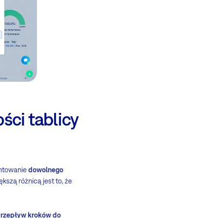
ści tablicy
ntowanie
dowolnego
ększą różnicą jest to, że
przepływ kroków do