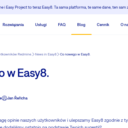
 i Easy Project to teraz Easy8. Ta sama platforma, te same dane, ten sam 
Rozwiązania
Usługi
FAQ
Blog
Cennik
O n
żytkowników Redmine.
News in Easy8
Co nowego w Easy8.
 w Easy8.
e
Jan Řeřicha
gę opinie naszych użytkowników i ulepszamy Easy8 zgodnie z t
je dodaliśmy ostatnio na podstawie Twoich sugestii?