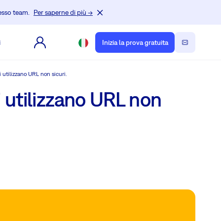
tesso team.
Per saperne di più →
i
Inizia la prova gratuita
 utilizzano URL non sicuri.
i utilizzano URL non