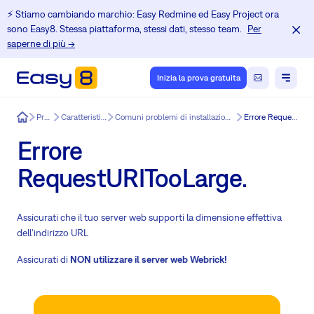
⚡️ Stiamo cambiando marchio: Easy Redmine ed Easy Project ora
sono Easy8. Stessa piattaforma, stessi dati, stesso team.
Per
saperne di più →
Inizia la prova gratuita
Easy8
Prodotto
Caratteristiche di Easy8
Comuni problemi di installazione e aggiornamento di Redmine
Errore RequestURITooLarge.
Errore
RequestURITooLarge.
Assicurati che il tuo server web supporti la dimensione effettiva
dell'indirizzo URL
Assicurati di
NON utilizzare il server web Webrick!