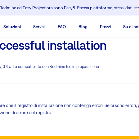
edmine ed Easy Project ora sono Easy8. Stessa piattaforma, stessi dati, s
Soluzioni
Servizi
FAQ
Blog
Prezzi
Su di no
cessful installation
, 3.4.x. La compatibilità con Redmine 5 è in preparazione.
care che il registro di installazione non contenga errori. Se ci sono errori
ione di errore del registro.