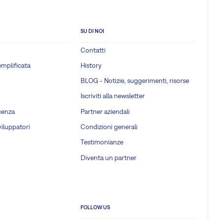
SU DI NOI
Contatti
emplificata
History
BLOG - Notizie, suggerimenti, risorse
Iscriviti alla newsletter
cenza
Partner aziendali
viluppatori
Condizioni generali
Testimonianze
Diventa un partner
FOLLOW US