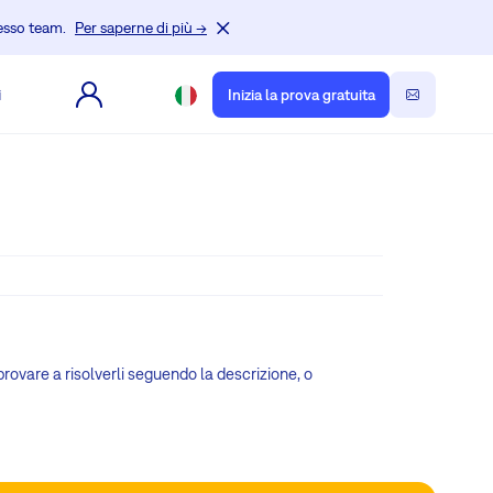
tesso team.
Per saperne di più →
i
Inizia la prova gratuita
, provare a risolverli seguendo la descrizione, o