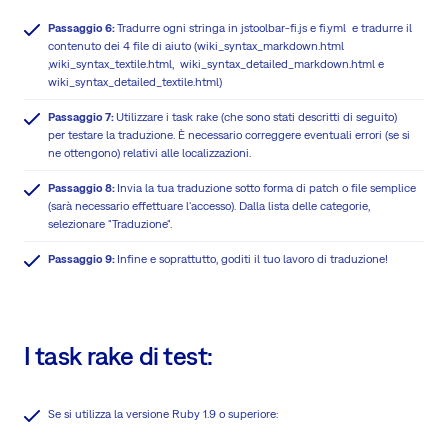
Passaggio 6:
Tradurre ogni stringa in jstoolbar-fi.js e fi.yml e tradurre il
contenuto dei 4 file di aiuto (wiki_syntax_markdown.html
,wiki_syntax_textile.html, wiki_syntax_detailed_markdown.html e
wiki_syntax_detailed_textile.html)
Passaggio 7:
Utilizzare i task rake (che sono stati descritti di seguito)
per testare la traduzione. È necessario correggere eventuali errori (se si
ne ottengono) relativi alle localizzazioni.
Passaggio 8:
Invia la tua traduzione sotto forma di patch o file semplice
(sarà necessario effettuare l'accesso). Dalla lista delle categorie,
selezionare "Traduzione".
Passaggio 9:
Infine e soprattutto, goditi il tuo lavoro di traduzione!
I task rake di test:
Se si utilizza la versione Ruby 1.9 o superiore: