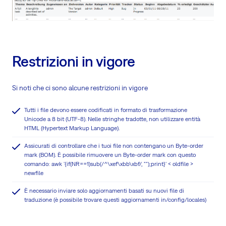
Restrizioni in vigore
Si noti che ci sono alcune restrizioni in vigore
Tutti i file devono essere codificati in formato di trasformazione
Unicode a 8 bit (UTF-8). Nelle stringhe tradotte, non utilizzare entità
HTML (Hypertext Markup Language).
Assicurati di controllare che i tuoi file non contengano un Byte-order
mark (BOM). È possibile rimuovere un Byte-order mark con questo
comando: awk '{if(NR==1)sub(/^\xef\xbb\xbf/, "");print}' < oldfile >
newfile
È necessario inviare solo aggiornamenti basati su nuovi file di
traduzione (è possibile trovare questi aggiornamenti in/config/locales)