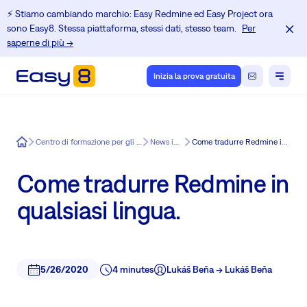
⚡️ Stiamo cambiando marchio: Easy Redmine ed Easy Project ora
sono Easy8. Stessa piattaforma, stessi dati, stesso team.
Per
saperne di più →
Inizia la prova gratuita
Easy8
Centro di formazione per gli utenti di Redmine
News in Easy8
Come tradurre Redmine in qualsiasi lingua.
Come tradurre Redmine in
qualsiasi lingua.
5/26/2020
4 minutes
Lukáš Beňa -> Lukáš Beňa