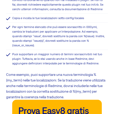
corretto funzionamento quando non hai installato il plugin. Se non lo
fai, dovresti richiedere esplicitamente questo plugin nel tuo init.rb. Se
cerchi ulteriori informazioni, consulta la documentazione di Redmine
Copia e incolla le tue localizzazioni sotto config/locales
Per ogni termine elencato che può essere sovrascritto in 000.yml,
cambia le traduzioni per applicare un'interpolazione. Ad esempio,
quando stampi "issue", dovresti sostituire la parola con %{issue}. Inoltre,
quando stampi "issue(s)", dovresti sostituire la parola con %
{issue_or_issues}.
Puoi supportare un maggior numero di termini sovrascrivibili nel tuo
plugin. Tuttavia, se lo stai usando anche in base Redmine, devi
aggiungere definizioni interpolate per le terminologie di Redmine.
Come esempio, puoi supportare una nuova terminologia %
{my_term} nelle tue localizzazioni. Se la traduzione viene utilizzata
anche nelle terminologie di Redmine, dovrai includerle nelle tue
localizzazioni con la corretta sostituzione di %{my_term} per
garantire la coerenza nella traduzione.
Prova Easy8 gratis