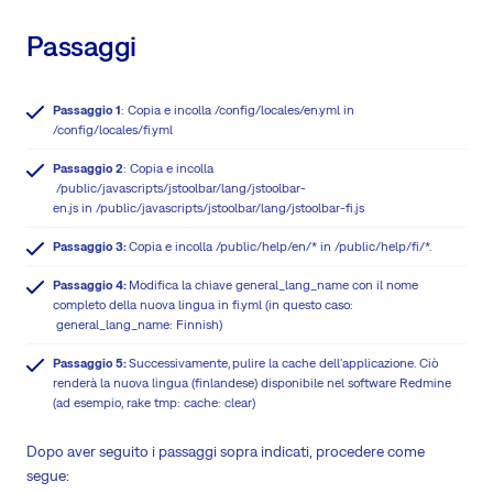
Passaggi
Passaggio 1
: Copia e incolla /config/locales/en.yml in
/config/locales/fi.yml
Passaggio 2
: Copia e incolla
/public/javascripts/jstoolbar/lang/jstoolbar-
en.js in /public/javascripts/jstoolbar/lang/jstoolbar-fi.js
Passaggio 3:
Copia e incolla /public/help/en/* in /public/help/fi/*.
Passaggio 4:
Modifica la chiave general_lang_name con il nome
completo della nuova lingua in fi.yml (in questo caso:
general_lang_name: Finnish)
Passaggio 5:
Successivamente,
pulire la cache dell'applicazione. Ciò
renderà la nuova lingua (finlandese) disponibile nel software Redmine
(ad esempio, rake tmp: cache: clear)
Dopo aver seguito i passaggi sopra indicati, procedere come
segue: