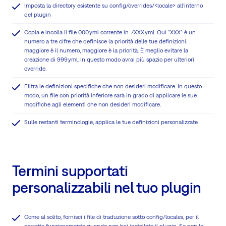
Imposta la directory esistente su config/overrides/<locale> all'interno
del plugin
Copia e incolla il file 000.yml corrente in ./XXX.yml. Qui "XXX" è un
numero a tre cifre che definisce la priorità delle tue definizioni:
maggiore è il numero, maggiore è la priorità. È meglio evitare la
creazione di 999.yml. In questo modo avrai più spazio per ulteriori
override.
Filtra le definizioni specifiche che non desideri modificare. In questo
modo, un file con priorità inferiore sarà in grado di applicare le sue
modifiche agli elementi che non desideri modificare.
Sulle restanti terminologie, applica le tue definizioni personalizzate
Termini supportati
personalizzabili nel tuo plugin
Come al solito, fornisci i file di traduzione sotto config/locales, per il