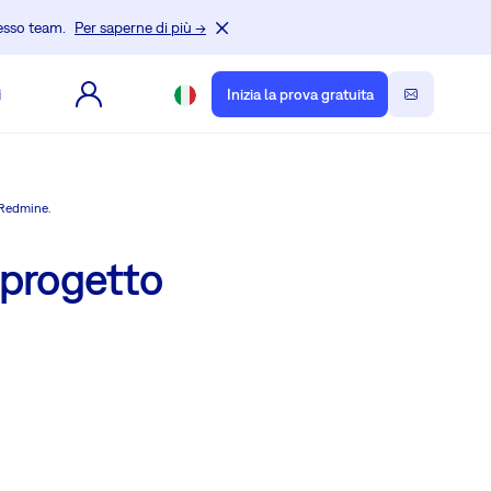
tesso team.
Per saperne di più →
i
Inizia la prova gratuita
 Redmine.
n progetto