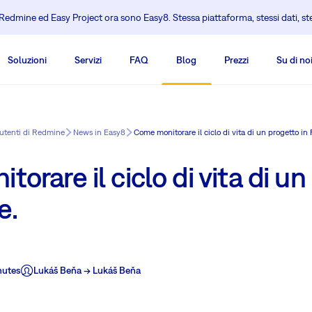
edmine ed Easy Project ora sono Easy8. Stessa piattaforma, stessi dati, s
Soluzioni
Servizi
FAQ
Blog
Prezzi
Su di no
 utenti di Redmine
News in Easy8
Come monitorare il ciclo di vita di un progetto in
orare il ciclo di vita di u
e.
nutes
Lukáš Beňa -> Lukáš Beňa