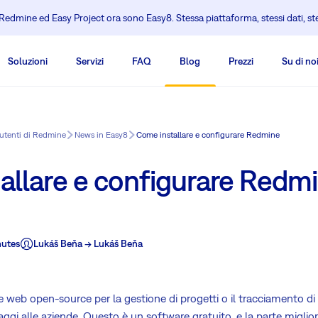
edmine ed Easy Project ora sono Easy8. Stessa piattaforma, stessi dati, s
Soluzioni
Servizi
FAQ
Blog
Prezzi
Su di no
 utenti di Redmine
News in Easy8
Come installare e configurare Redmine
allare e configurare Redm
nutes
Lukáš Beňa -> Lukáš Beňa
 web open-source per la gestione di progetti o il tracciamento d
ggi alle aziende. Questo è un software gratuito, e la parte miglior