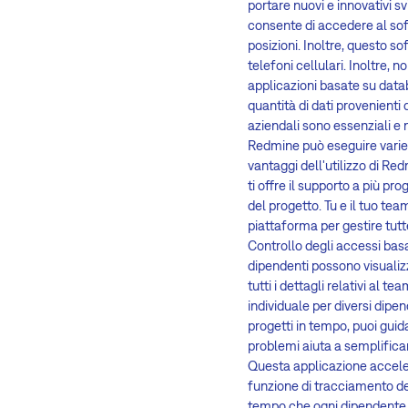
portare nuovi e innovativi s
consente di accedere al sof
posizioni. Inoltre, questo so
telefoni cellulari. Inoltre,
applicazioni basate su data
quantità di dati provenienti 
aziendali sono essenziali e n
Redmine può eseguire varie 
vantaggi dell'utilizzo di Re
ti offre il supporto a più pro
del progetto. Tu e il tuo tea
piattaforma per gestire tutte
Controllo degli accessi basat
dipendenti possono visualiz
tutti i dettagli relativi al 
individuale per diversi dipen
progetti in tempo, puoi guid
problemi aiuta a semplificar
Questa applicazione accelera
funzione di tracciamento del
tempo che ogni dipendente i