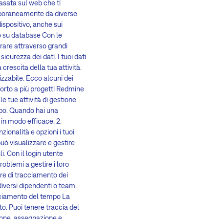
basata sul web che ti
temporaneamente da diverse
dispositivo, anche sui
to su database Con le
rare attraverso grandi
icurezza dei dati. I tuoi dati
 crescita della tua attività.
zzabile. Ecco alcuni dei
porto a più progetti Redmine
le tue attività di gestione
empo. Quando hai una
 in modo efficace. 2.
zionalità e opzioni i tuoi
uò visualizzare e gestire
i. Con il login utente
roblemi a gestire i loro
are di tracciamento dei
diversi dipendenti o team.
racciamento del tempo La
o. Puoi tenere traccia del
ione, assegnazione e