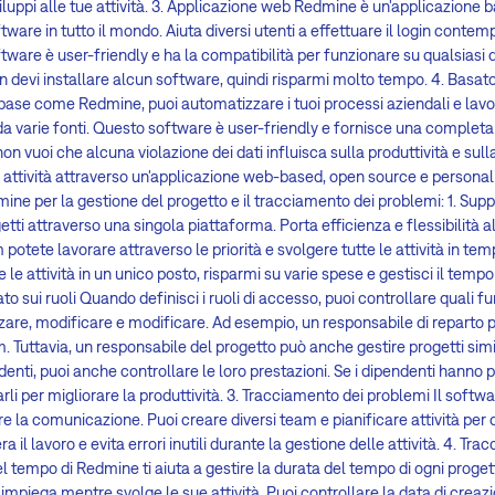
viluppi alle tue attività. 3. Applicazione web Redmine è un'applicazione 
tware in tutto il mondo. Aiuta diversi utenti a effettuare il login con
ftware è user-friendly e ha la compatibilità per funzionare su qualsiasi 
 non devi installare alcun software, quindi risparmi molto tempo. 4. Basa
base come Redmine, puoi automatizzare i tuoi processi aziendali e lavo
da varie fonti. Questo software è user-friendly e fornisce una completa s
on vuoi che alcuna violazione dei dati influisca sulla produttività e sulla
attività attraverso un'applicazione web-based, open source e personali
dmine per la gestione del progetto e il tracciamento dei problemi: 1. Sup
getti attraverso una singola piattaforma. Porta efficienza e flessibilità al
m potete lavorare attraverso le priorità e svolgere tutte le attività in t
 le attività in un unico posto, risparmi su varie spese e gestisci il tempo
o sui ruoli Quando definisci i ruoli di accesso, puoi controllare quali fun
zare, modificare e modificare. Ad esempio, un responsabile di reparto p
team. Tuttavia, un responsabile del progetto può anche gestire progetti simil
denti, puoi anche controllare le loro prestazioni. Se i dipendenti hanno p
arli per migliorare la produttività. 3. Tracciamento dei problemi Il softw
e la comunicazione. Puoi creare diversi team e pianificare attività per 
 il lavoro e evita errori inutili durante la gestione delle attività. 4. T
 tempo di Redmine ti aiuta a gestire la durata del tempo di ogni progett
mpiega mentre svolge le sue attività. Puoi controllare la data di creaz