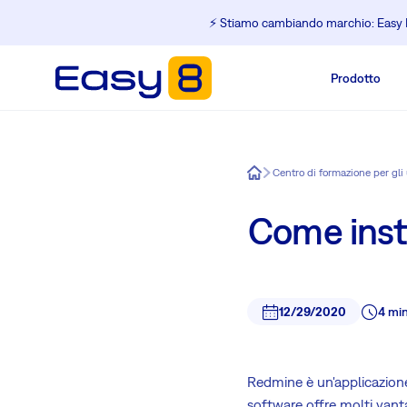
⚡️ Stiamo cambiando marchio: Easy R
Prodotto
Easy8
Centro di formazione per gli
Come inst
12/29/2020
4 mi
Redmine è un'applicazione
software offre molti vanta