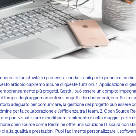
rendere le tue attività e i processi aziendali facili per le piccole e me
questo articolo capiremo alcune di queste funzioni. 1. Applicazione di ge
temporaneamente più progetti. Gestirli può essere un compito impegna
l tempo, degli aggiornamenti sui progetti, dei documenti, ecc. Se i respo
todo adeguato per comunicare, la gestione del progetto può essere c
dmine per la collaborazione e l'efficienza tra i team. 2. Open Source R
a che puoi visualizzare e modificare facilmente o nella maggior parte de
azione open source come Redmine offre una soluzione IT sicura con sta
e di alta qualità e prestazioni. Puoi facilmente personalizzare il softwar