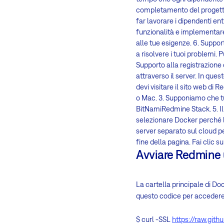
completamento del progetto
far lavorare i dipendenti en
funzionalità e implementare n
alle tue esigenze. 6. Suppor
a risolvere i tuoi problemi.
Supporto alla registrazione d
attraverso il server. In que
devi visitare il sito web di
o Mac. 3. Supponiamo che tu s
BitNamiRedmine Stack. 5. Il 
selezionare Docker perché 
server separato sul cloud per
fine della pagina. Fai clic su
Avviare Redmine
La cartella principale di Do
questo codice per accedere
$ curl -SSL
https://raw.gi