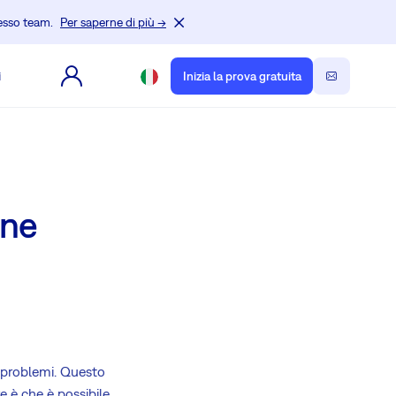
tesso team.
Per saperne di più →
i
Inizia la prova gratuita
ine
i problemi. Questo
e è che è possibile