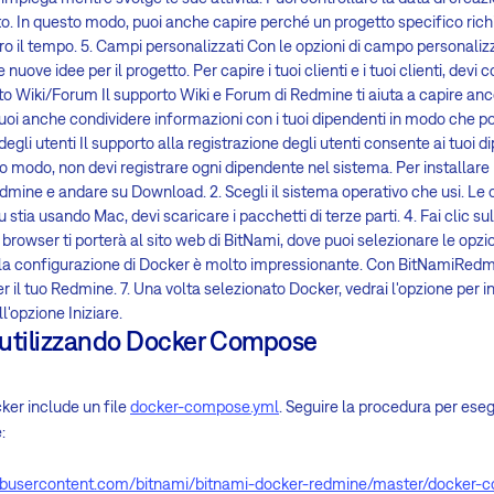
. In questo modo, puoi anche capire perché un progetto specifico ric
tro il tempo. 5. Campi personalizzati Con le opzioni di campo personaliz
uove idee per il progetto. Per capire i tuoi clienti e i tuoi clienti, dev
to Wiki/Forum Il supporto Wiki e Forum di Redmine ti aiuta a capire anc
 Puoi anche condividere informazioni con i tuoi dipendenti in modo che po
egli utenti Il supporto alla registrazione degli utenti consente ai tuoi di
sto modo, non devi registrare ogni dipendente nel sistema. Per installare 
 Redmine e andare su Download. 2. Scegli il sistema operativo che usi. L
tia usando Mac, devi scaricare i pacchetti di terze parti. 4. Fai clic sul
browser ti porterà al sito web di BitNami, dove puoi selezionare le opzio
la configurazione di Docker è molto impressionante. Con BitNamiRedmi
 il tuo Redmine. 7. Una volta selezionato Docker, vedrai l'opzione per in
ll'opzione Iniziare.
 utilizzando Docker Compose
cker include un file
docker-compose.yml
. Seguire la procedura per esegu
:
thubusercontent.com/bitnami/bitnami-docker-redmine/master/docker-