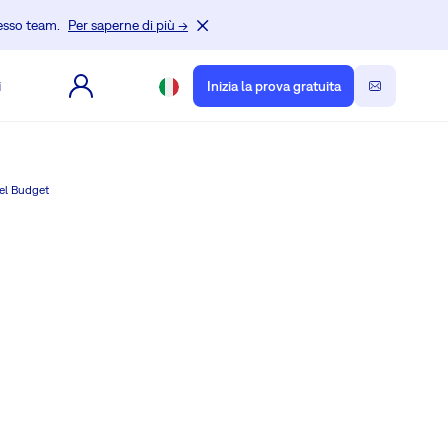
tesso team.
Per saperne di più →
i
Inizia la prova gratuita
el Budget