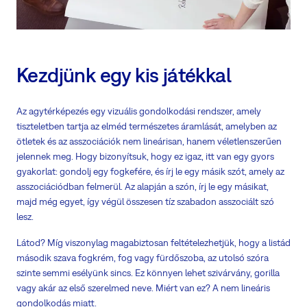
Kezdjünk egy kis játékkal
Az agytérképezés egy vizuális gondolkodási rendszer, amely
tiszteletben tartja az elméd természetes áramlását, amelyben az
ötletek és az asszociációk nem lineárisan, hanem véletlenszerűen
jelennek meg. Hogy bizonyítsuk, hogy ez igaz, itt van egy gyors
gyakorlat: gondolj egy fogkefére, és írj le egy másik szót, amely az
asszociációdban felmerül. Az alapján a szón, írj le egy másikat,
majd még egyet, így végül összesen tíz szabadon asszociált szó
lesz.
Látod? Míg viszonylag magabiztosan feltételezhetjük, hogy a listád
második szava fogkrém, fog vagy fürdőszoba, az utolsó szóra
szinte semmi esélyünk sincs. Ez könnyen lehet szivárvány, gorilla
vagy akár az első szerelmed neve. Miért van ez? A nem lineáris
gondolkodás miatt.