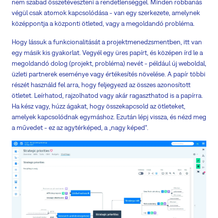
nem szabad összetéveszteni a rendetlenséggel. Minden robbanás
végül csak atomok kapcsolódása - van egy szerkezete, amelynek
középpontja a központi ötleted, vagy a megoldandó probléma.
Hogy lássuk a funkcionalitását a projektmenedzsmentben, itt van
egy másik kis gyakorlat. Vegyél egy üres papírt, és középen írd le a
megoldandó dolog (projekt, probléma) nevét - például új weboldal,
üzleti partnerek eseménye vagy értékesítés növelése. A papír többi
részét használd fel arra, hogy feljegyezd az összes azonosított
ötletet. Leírhatod, rajzolhatod vagy akár ragaszthatod is a papírra.
Ha kész vagy, húzz ágakat, hogy összekapcsold az ötleteket,
amelyek kapcsolódnak egymáshoz. Ezután lépj vissza, és nézd meg
a művedet - ez az agytérképed, a „nagy képed“.