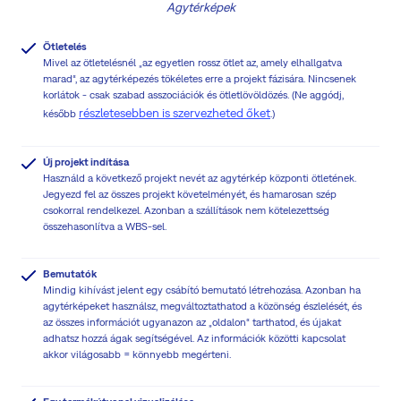
Agytérképek
Ötletelés
Mivel az ötletelésnél „az egyetlen rossz ötlet az, amely elhallgatva
marad“, az agytérképezés tökéletes erre a projekt fázisára. Nincsenek
korlátok - csak szabad asszociációk és ötletlövöldözés. (Ne aggódj,
részletesebben is szervezheted őket
később
.)
Új projekt indítása
Használd a következő projekt nevét az agytérkép központi ötletének.
Jegyezd fel az összes projekt követelményét, és hamarosan szép
csokorral rendelkezel. Azonban a szállítások nem kötelezettség
összehasonlítva a WBS-sel.
Bemutatók
Mindig kihívást jelent egy csábító bemutató létrehozása. Azonban ha
agytérképeket használsz, megváltoztathatod a közönség észlelését, és
az összes információt ugyanazon az „oldalon“ tarthatod, és újakat
adhatsz hozzá ágak segítségével. Az információk közötti kapcsolat
akkor világosabb = könnyebb megérteni.