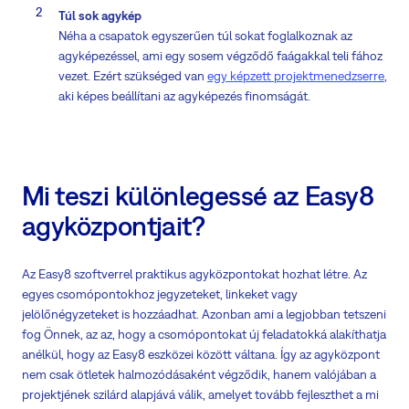
Túl sok agykép
Néha a csapatok egyszerűen túl sokat foglalkoznak az
agyképezéssel, ami egy sosem végződő faágakkal teli fához
vezet. Ezért szükséged van
egy képzett projektmenedzserre
,
aki képes beállítani az agyképezés finomságát.
Mi teszi különlegessé az Easy8
agyközpontjait?
Az Easy8 szoftverrel praktikus agyközpontokat hozhat létre. Az
egyes csomópontokhoz jegyzeteket, linkeket vagy
jelölőnégyzeteket is hozzáadhat. Azonban ami a legjobban tetszeni
fog Önnek, az az, hogy a csomópontokat új feladatokká alakíthatja
anélkül, hogy az Easy8 eszközei között váltana. Így az agyközpont
nem csak ötletek halmozódásaként végződik, hanem valójában a
projektjének szilárd alapjává válik, amelyet tovább fejleszthet a mi