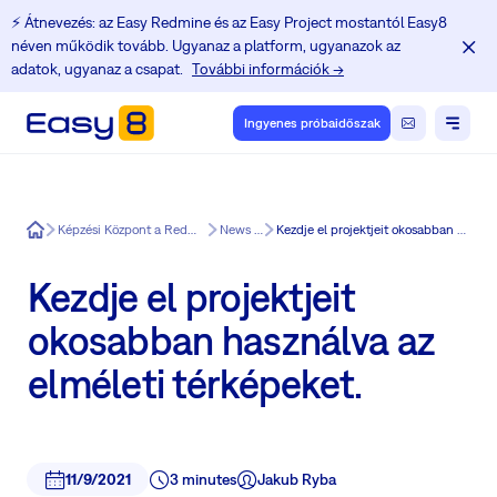
⚡️ Átnevezés: az Easy Redmine és az Easy Project mostantól Easy8
néven működik tovább. Ugyanaz a platform, ugyanazok az
adatok, ugyanaz a csapat.
További információk →
Ingyenes próbaidőszak
Easy8
Képzési Központ a Redmine felhasználók számára
News in Easy8
Kezdje el projektjeit okosabban használva az elméleti térképeket.
Kezdje el projektjeit
okosabban használva az
elméleti térképeket.
11/9/2021
3 minutes
Jakub Ryba