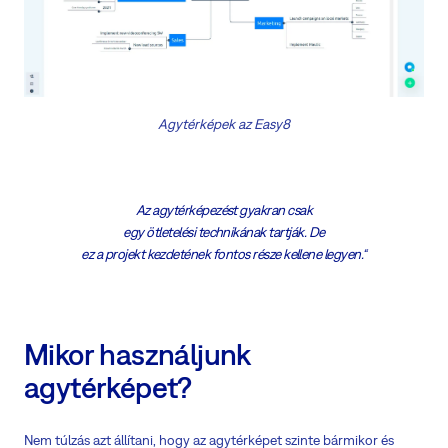
Agytérképek az Easy8
Az agytérképezést gyakran csak
egy ötletelési technikának tartják. De
ez a projekt kezdetének fontos része kellene legyen.“
Mikor használjunk
agytérképet?
Nem túlzás azt állítani, hogy az agytérképet szinte bármikor és