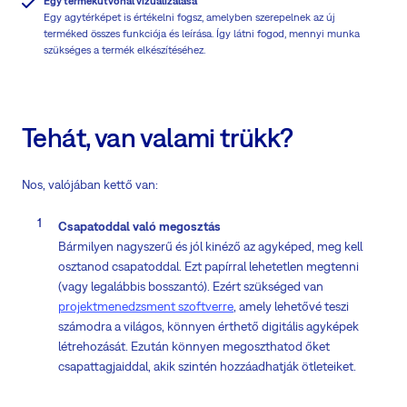
Egy termékútvonal vizualizálása
Egy agytérképet is értékelni fogsz, amelyben szerepelnek az új
terméked összes funkciója és leírása. Így látni fogod, mennyi munka
szükséges a termék elkészítéséhez.
Tehát, van valami trükk?
Nos, valójában kettő van:
Csapatoddal való megosztás
Bármilyen nagyszerű és jól kinéző az agyképed, meg kell
osztanod csapatoddal. Ezt papírral lehetetlen megtenni
(vagy legalábbis bosszantó). Ezért szükséged van
projektmenedzsment szoftverre
, amely lehetővé teszi
számodra a világos, könnyen érthető digitális agyképek
létrehozását. Ezután könnyen megoszthatod őket
csapattagjaiddal, akik szintén hozzáadhatják ötleteiket.