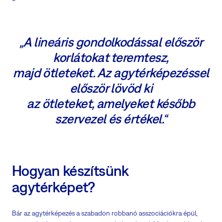
„A lineáris gondolkodással először
korlátokat teremtesz,
majd ötleteket. Az agytérképezéssel
először lövöd ki
az ötleteket, amelyeket később
szervezel és értékel.“
Hogyan készítsünk
agytérképet?
Bár az agytérképezés a szabadon robbanó asszociációkra épül,