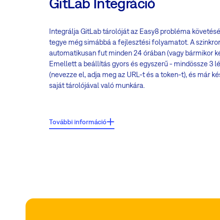
GitLab Integráció
Integrálja GitLab tárolóját az Easy8 probléma követésé
tegye még simábbá a fejlesztési folyamatot. A szinkro
automatikusan fut minden 24 órában (vagy bármikor kéz
Emellett a beállítás gyors és egyszerű - mindössze 3 l
(nevezze el, adja meg az URL-t és a token-t), és már ké
saját tárolójával való munkára.
Főbb jellemzők:
További információ
Láthatja a kötelezettségvállalások állapotát a tárolóból k
az Easy8 feladat részletein:
vörös ikon - kötelezettségvállalás, de nem egyesített
vörös-zöld ikon - egyesített és tesztelés sikertelen
zöld ikon - egyesített és teszt OK