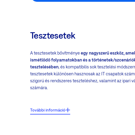
Tesztesetek
A tesztesetek bővítménye
egy nagyszerű eszköz, amel
ismétlődő folyamatokban és a történetek/szcenárió
tesztelésében
, és kompatibilis sok tesztelési módszerr
tesztesetek különösen hasznosak az IT csapatok szám
szigorú és rendszeres teszteléshez, valamint az ipari v
számára.
Főbb jellemzők:
További információ
Forgatókönyv leírás mező
Mező az elvárt eredményekkel