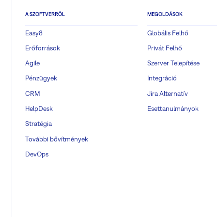
A SZOFTVERRŐL
MEGOLDÁSOK
Easy8
Globális Felhő
Erőforrások
Privát Felhő
Agile
Szerver Telepítése
Pénzügyek
Integráció
CRM
Jira Alternatív
HelpDesk
Esettanulmányok
Stratégia
További bővítmények
DevOps