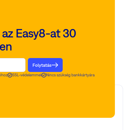
i az Easy8-at 30
yen
Folytatás
óhoz
SSL-védelemmel
Nincs szükség bankkártyára