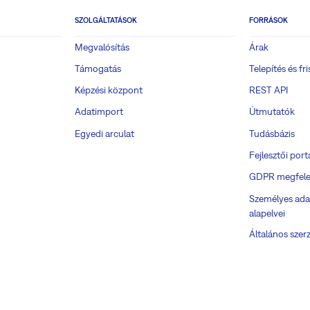
SZOLGÁLTATÁSOK
FORRÁSOK
Megvalósítás
Árak
Támogatás
Telepítés és fri
Képzési központ
REST API
Adatimport
Útmutatók
Egyedi arculat
Tudásbázis
Fejlesztői port
GDPR megfele
Személyes ada
alapelvei
Általános szerz