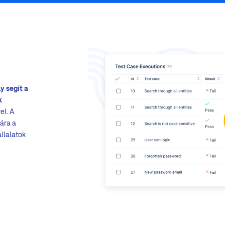
y segít a
k
el. A
ára a
állalatok