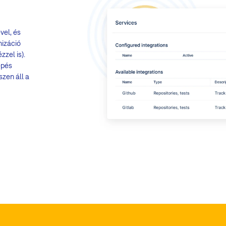
Diagra
Egyszer
vel, és
Egyszer
nizáció
képfor
zel is).
A felad
épés
mentve
szen áll a
özvetlenül