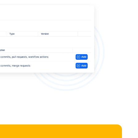
m
verziókezelő
rendszer
visszaállítási
lehetőséggel
ű diagram
importálás
XML-ből
ű diagram
exportálás
XML-be vagy különböző
mátumokba
atokon lévő diagramok automatikusan képfájlként vannak