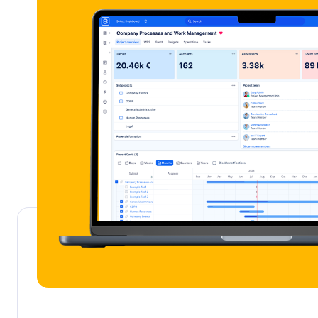
Az egyesítés az egyedi azonosító segítségével működik 
feladatnál
Előre meghatározott kulcsszavak segítenek még gyorsab
dolgozni (+ saját kulcsszavakat is definiálhat)
Időt rögzíthet feladatokra közvetlenül a GitLabban