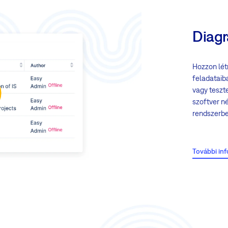
Diag
Hozzon lét
feladataib
vagy teszt
szoftver né
rendszerbe
Főbb jell
További in
Gyors h
(feladat
Teljes f
vizualiz