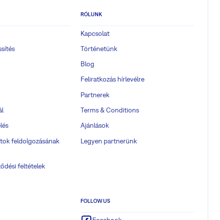
RÓLUNK
Kapcsolat
ssítés
Történetünk
Blog
Feliratkozás hírlevélre
Partnerek
ál
Terms & Conditions
lés
Ajánlások
tok feldolgozásának
Legyen partnerünk
ődési feltételek
FOLLOW US