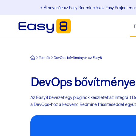
⚡️ Átnevezés: az Easy Redmine és az Easy Project m
T
Easy8
Termék
DevOps bővítmények az Easy8
DevOps bővítménye
Az Easy8 bevezet egy pluginok készletet az integrált 
a DevOps-hoz a kedvenc Redmine frissítéseddel együt