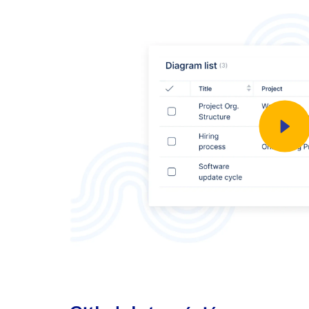
CSV importálás
A végrehajtott tesztek áttekintése
Kapcsolódó feladatok