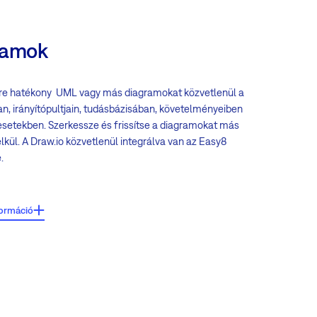
ramok
re hatékony UML vagy más diagramokat közvetlenül a
an, irányítópultjain, tudásbázisában, követelményeiben
esetekben. Szerkessze és frissítse a diagramokat más
lkül. A Draw.io közvetlenül integrálva van az Easy8
.
emzők:
formáció
ozzáférés bármely HTML szerkesztő eszköztárából
ok, projektek, hirdetőtábla...)
unkciókkal rendelkező szerkesztői környezet különböző
ációs eszközökkel