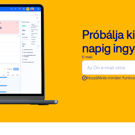
minden
ban
Próbálja k
napig ing
E-mail
Hozzáférés minden funkci