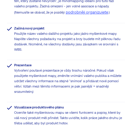
ten, který zůstane nevyřčen", je mindmapping ideální pro tuto fázi
vašeho projektu. Žádná omezení - jen volné asociace a nápady.
podrobněji organizujete
(Nemusíte se obávat, že je později
.)
Začíná nový projekt
Použijte název vašeho dalšího projektu jako jádro myšlenkové mapy.
Napište všechny požadavky na projekt a brzy budete mít pěknou řadu
dodávek. Nicméně, ne všechny dodávky jsou závazkem ve srovnání s
WBS.
Prezentace
Vytvoření poutavé prezentace je vždy trochu náročné. Pokud však
použijete myšlenkové mapy, změníte vnímání vašeho publika a můžete
udržet všechny informace na stejné "snímce" a přidávat nové pomocí
větví. Vztah mezi těmito informacemi je pak jasnější = snadněji
srozumitelný.
Vizualizace produktového plánu
Oceníte také myšlenkovou mapu se všemi funkcemi a popisy, které by
váš nový produkt měl přinést. Takto uvidíte, kolik práce jakého druhu je
třeba udělat, aby byl produkt hotov.