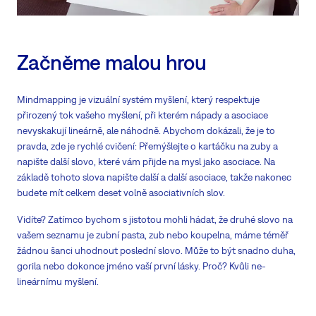
Začněme malou hrou
Mindmapping je vizuální systém myšlení, který respektuje
přirozený tok vašeho myšlení, při kterém nápady a asociace
nevyskakují lineárně, ale náhodně. Abychom dokázali, že je to
pravda, zde je rychlé cvičení: Přemýšlejte o kartáčku na zuby a
napište další slovo, které vám přijde na mysl jako asociace. Na
základě tohoto slova napište další a další asociace, takže nakonec
budete mít celkem deset volně asociativních slov.
Vidíte? Zatímco bychom s jistotou mohli hádat, že druhé slovo na
vašem seznamu je zubní pasta, zub nebo koupelna, máme téměř
žádnou šanci uhodnout poslední slovo. Může to být snadno duha,
gorila nebo dokonce jméno vaší první lásky. Proč? Kvůli ne-
lineárnímu myšlení.