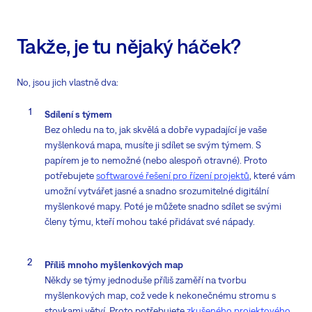
Takže, je tu nějaký háček?
No, jsou jich vlastně dva:
Sdílení s týmem
Bez ohledu na to, jak skvělá a dobře vypadající je vaše
myšlenková mapa, musíte ji sdílet se svým týmem. S
papírem je to nemožné (nebo alespoň otravné). Proto
potřebujete
softwarové řešení pro řízení projektů
, které vám
umožní vytvářet jasné a snadno srozumitelné digitální
myšlenkové mapy. Poté je můžete snadno sdílet se svými
členy týmu, kteří mohou také přidávat své nápady.
Příliš mnoho myšlenkových map
Někdy se týmy jednoduše příliš zaměří na tvorbu
myšlenkových map, což vede k nekonečnému stromu s
stovkami větví. Proto potřebujete
zkušeného projektového