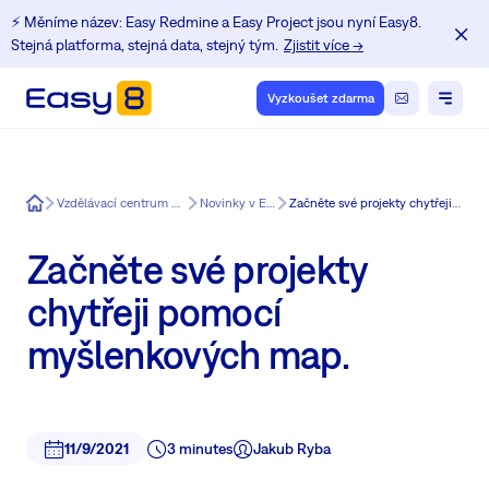
⚡️ Měníme název: Easy Redmine a Easy Project jsou nyní Easy8.
Stejná platforma, stejná data, stejný tým.
Zjistit více →
Vyzkoušet zdarma
Easy8
Vzdělávací centrum pro uživatele Redmine
Novinky v Easy Redmine
Začněte své projekty chytřeji pomocí myšlenkových map.
Začněte své projekty
chytřeji pomocí
myšlenkových map.
11/9/2021
3 minutes
Jakub Ryba