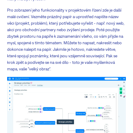
Pro zobrazení jeho funkcionality v projektovém řízení zde je další
malé cvičení. Vezměte prázdný papír a uprostřed napište název
věci (projekt, problém), který potřebujete vyřešit - např. nový web,
akci pro obchodní partnery nebo zvýšení prodeje. Poté použijte
zbytek prostoru na papíře k zaznamenání všeho, co vám přijde na
mysl, spojené s tímto tématem. Můžete to napsat, nakreslit nebo
dokonce nalepit na papír. Jakmile je hotovo, nakreslete větve,
které spojují poznámky, které jsou vzájemně související. Pak se
krok zpět a podívejte se na své dílo - toto je vaše myšlenková
mapa, vaše "velký obraz".