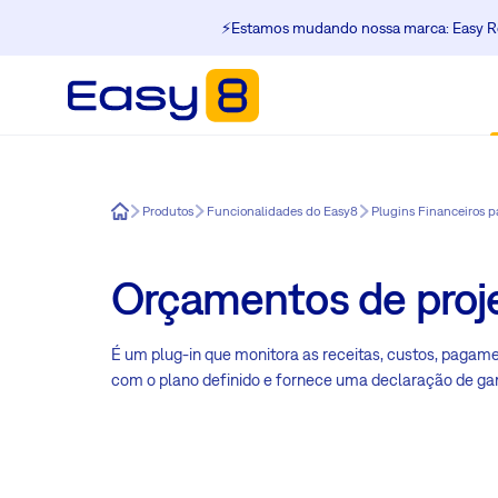
⚡️Estamos mudando nossa marca: Easy Re
Easy8
Produtos
Funcionalidades do Easy8
Plugins Financeiros p
Orçamentos de proj
É um plug-in que monitora as receitas, custos, pagame
com o plano definido e fornece uma declaração de ga