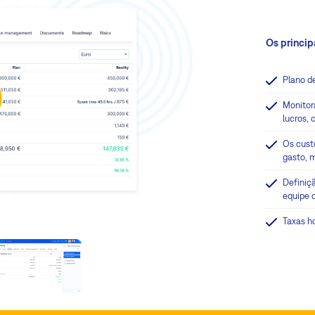
Os princip
Plano d
Monitor
lucros,
Os cust
gasto, m
Definiç
equipe 
Taxas ho