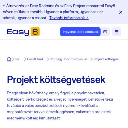
⚡️ Átnevezés: az Easy Redmine és az Easy Project mostantól Easy8
néven működik tovább. Ugyanaz a platform, ugyanazok az
adatok, ugyanaz a csapat.
További információk →
Ingyenes próbaidőszak
Easy8
Termék
Easy8 funkciók
Pénzügyi bővítmények az Easy8.
Projekt költségvetések
Projekt költségvetések
Ez egy olyan bővítmény, amely figyeli a projekt bevételeit,
költségeit, bérköltségeit és a végső nyereséget. Lehetővé teszi
továbbá a valós pénzbefizetések nyomon követését a
meghatározott tervvel összefüggésben, valamint a projektek
eredmény/költség kimutatását.