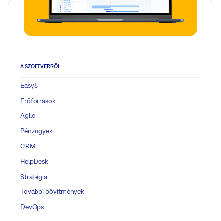
A SZOFTVERRŐL
Easy8
Erőforrások
Agile
Pénzügyek
CRM
HelpDesk
Stratégia
További bővítmények
DevOps