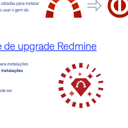
iladas para instalar
mo usar o gem do
te de upgrade Redmine
para instalações
a
instalações
ode ser