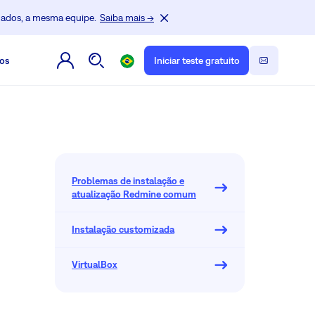
dados, a mesma equipe.
Saiba mais →
os
Iniciar teste gratuito
Problemas de instalação e
atualização Redmine comum
Instalação customizada
VirtualBox