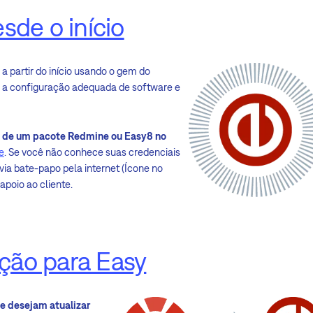
sde o início
a partir do início usando o gem do
r a configuração adequada de software e
 de um pacote Redmine ou Easy8 no
e
. Se você não conhece suas credenciais
via bate-papo pela internet (Ícone no
poio ao cliente.
ção para Easy
e desejam atualizar