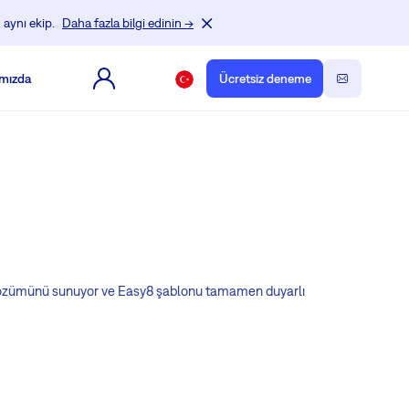
 aynı ekip.
Daha fazla bilgi edinin →
mızda
Ücretsiz deneme
il çözümünü sunuyor ve Easy8 şablonu tamamen duyarlı