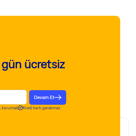
 gün ücretsiz
Devam Et
 korumalı
Kredi kartı gerekmez