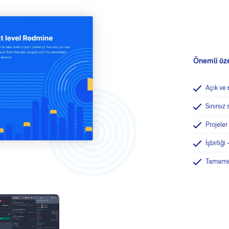
Önemli öze
Açık ve
Sınırsız
Projeler
İşbirliği
Tamamen