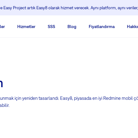
 Easy Project artık Easy8 olarak hizmet verecek. Aynı platform, aynı veriler,
ler
Hizmetler
SSS
Blog
Fiyatlandırma
Hakkı
m
mi sunmak için yeniden tasarlandı. Easy8, piyasada en iyi Redmine mob
bilir.