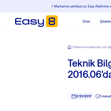
⚡️ Markamızı yeniliyoruz: Easy Redmine ve
Ürün
Çözüm
Easy8
Redmine kullanıcıları için E
Teknik Bi
2016.06'da
2/21/2017
1 minu