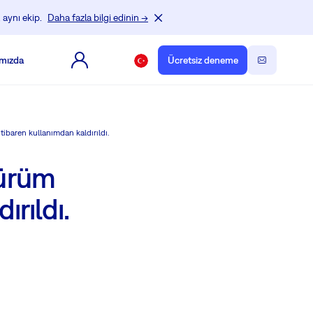
 aynı ekip.
Daha fazla bilgi edinin →
mızda
Ücretsiz deneme
tibaren kullanımdan kaldırıldı.
Sürüm
ırıldı.