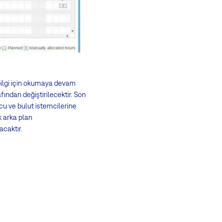
 bilgi için okumaya devam
ndan değiştirilecektir. Son
cu ve bulut istemcilerine
k arka plan
acaktır.