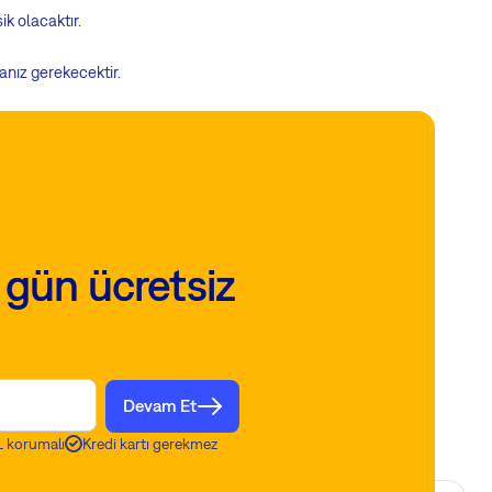
ik olacaktır.
nız gerekecektir.
 gün ücretsiz
Devam Et
 korumalı
Kredi kartı gerekmez