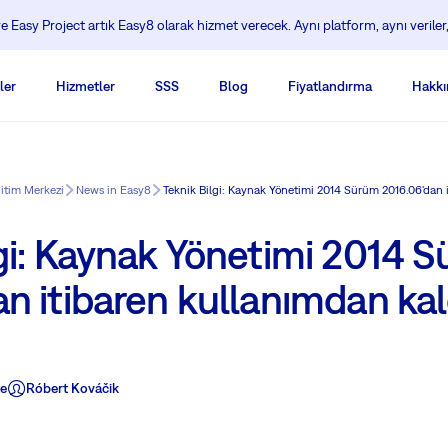
 Easy Project artık Easy8 olarak hizmet verecek. Aynı platform, aynı veriler,
ler
Hizmetler
SSS
Blog
Fiyatlandırma
Hakkı
ğitim Merkezi
News in Easy8
Teknik Bilgi: Kaynak Yönetimi 2014 Sürüm 2016.06'dan i
lgi: Kaynak Yönetimi 2014 
n itibaren kullanımdan kald
te
Róbert Kováčik