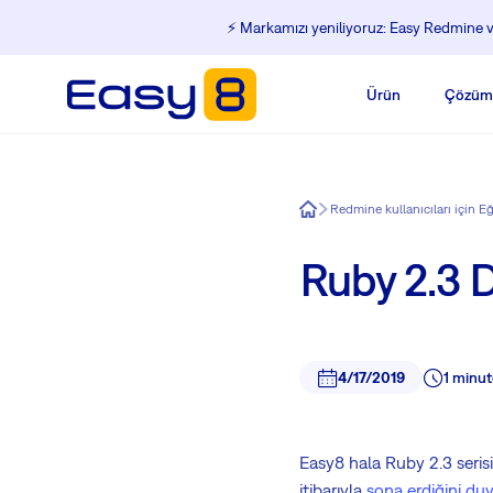
⚡️ Markamızı yeniliyoruz: Easy Redmine ve
Ürün
Çözüm
Easy8
Redmine kullanıcıları için E
Ruby 2.3 
4/17/2019
1 minut
Easy8 hala Ruby 2.3 seri
itibarıyla
sona erdiğini du