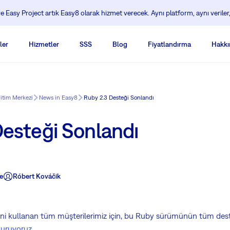
 Easy Project artık Easy8 olarak hizmet verecek. Aynı platform, aynı veriler,
ler
Hizmetler
SSS
Blog
Fiyatlandırma
Hakkı
ğitim Merkezi
News in Easy8
Ruby 2.3 Desteği Sonlandı
Desteği Sonlandı
e
Róbert Kováčik
sini kullanan tüm müşterilerimiz için, bu Ruby sürümünün tüm des
yuruyoruz
.