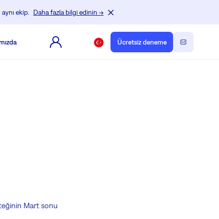
 aynı ekip.
Daha fazla bilgi edinin →
mızda
Ücretsiz deneme
teğinin Mart sonu