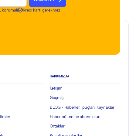
 korumalı
Kredi kartı gerekmez
HAKKIMIZDA
İletişim
Geçmişi
BLOG - Haberler, İpuçları, Kaynaklar
timler
Haber bültenine abone olun
Ortaklar
lı
Koşullar ve Şartlar